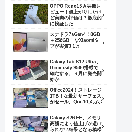
OPPO Reno15 A実機レ
ビュー！値上がりしたけ
ど実際の評価は？徹底的
に検証した
スナドラ7sGen4！8GB
＋256GB！なXiaomiタ
ブが実質3.1万
Galaxy Tab S12 Ultra、
Dimensity 9500搭載で
確定する。９月に発売開
始か
Office2024！ストレージ
1TB！な最新サーフェス
がセール。Qoo10メガポ
Galaxy S26 FE、メモリ
高騰により値上げが避け
られない結果となる模様