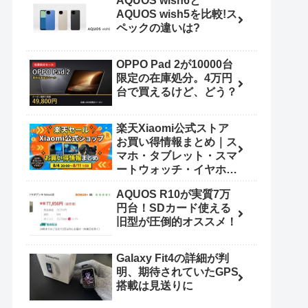
AQUOS wish6と
AQUOS wish5を比較!ス
ペックの違いは?
OPPO Pad 2が10000台
限定の在庫処分。4万円
台で買えるけど、どう？
楽天Xiaomi公式ストア
お買い得情報まとめ｜ス
マホ・タブレット・スマ
ートウォッチ・イヤホン
（8/4 20:00〜8/11
AQUOS R10が実質7万
1:59）
円台！SDカード使える
旧型が圧倒的オススメ！
Galaxy Fit4の詳細が判
明、期待されていたGPS
搭載は見送りに