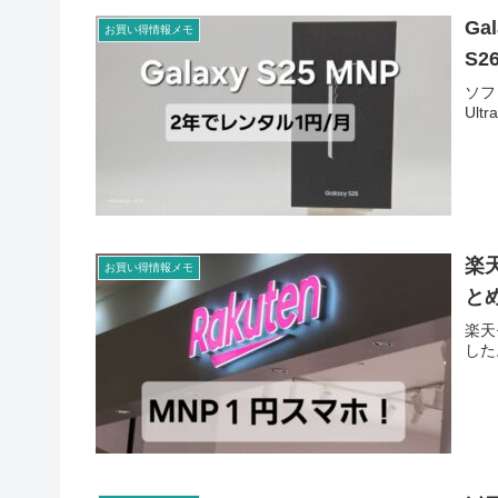
Ga
お買い得情報メモ
S
ソフ
Ul
楽
お買い得情報メモ
と
楽天
した