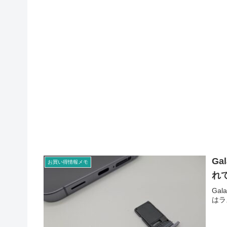
Ga
お買い得情報メモ
れ
Ga
はラ