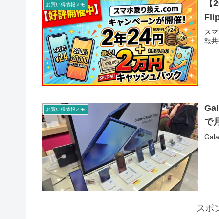
【2
お買い得情報メモ
F
スマ
報共
Ga
お買い得情報メモ
で
Gal
スポ