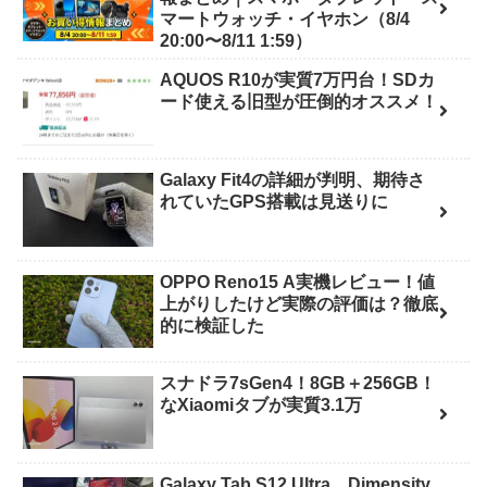
マートウォッチ・イヤホン（8/4
20:00〜8/11 1:59）
AQUOS R10が実質7万円台！SDカ
ード使える旧型が圧倒的オススメ！
Galaxy Fit4の詳細が判明、期待さ
れていたGPS搭載は見送りに
OPPO Reno15 A実機レビュー！値
上がりしたけど実際の評価は？徹底
的に検証した
スナドラ7sGen4！8GB＋256GB！
なXiaomiタブが実質3.1万
Galaxy Tab S12 Ultra、Dimensity