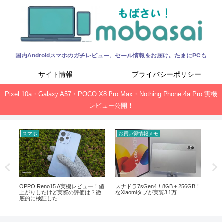
国内Androidスマホのガチレビュー、セール情報をお届け。たまにPCも
サイト情報
プライバシーポリシー
Pixel 10a・Galaxy A57・POCO X8 Pro Max・Nothing Phone 4a Pro 実機
レビュー公開！
スマホ
お買い得情報メモ
お
ック、
OPPO Reno15 A実機レビュー！値
スナドラ7sGen4！8GB＋256GB！
Of
上がりしたけど実際の評価は？徹
なXiaomiタブが実質3.1万
新サ
底的に検証した
ガ