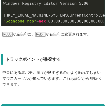
Windows Registry Editor Version 
5.00
"Scancode Map"
=
hex
:
00
,
00
,
00
,
00
,
00
,
00
,
00
,
00
,
が左矢印に、
が右矢印に変更されます。
PgUp
PgDn
トラックポイントが暴発する
中央にある赤ポチ。感度が良すぎるのかよく触れてしまい
マウスカーソルが飛んでいきます。これも設定から無効化
できます。