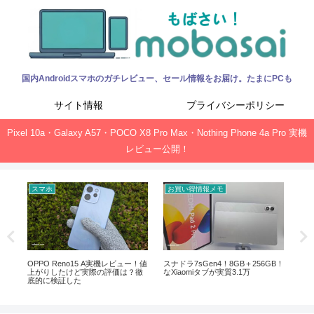
国内Androidスマホのガチレビュー、セール情報をお届け。たまにPCも
サイト情報
プライバシーポリシー
Pixel 10a・Galaxy A57・POCO X8 Pro Max・Nothing Phone 4a Pro 実機
レビュー公開！
スマホ
お買い得情報メモ
お
ック、
OPPO Reno15 A実機レビュー！値
スナドラ7sGen4！8GB＋256GB！
Of
上がりしたけど実際の評価は？徹
なXiaomiタブが実質3.1万
新サ
底的に検証した
ガ