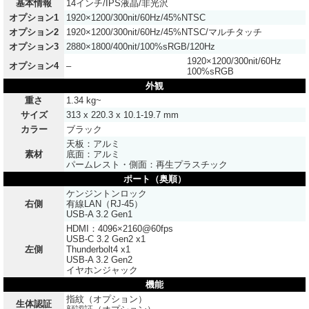
基本情報
14インチ/IPS液晶/非光沢
オプション1
1920×1200/300nit/60Hz/45%NTSC
オプション2
1920×1200/300nit/60Hz/45%NTSC/マルチタッチ
オプション3
2880×1800/400nit/100%sRGB/120Hz
1920×1200/300nit/60Hz
オプション4
–
100%sRGB
外観
重さ
1.34 kg~
サイズ
313 x 220.3 x 10.1-19.7 mm
カラー
ブラック
天板：アルミ
素材
底面：アルミ
パームレスト・側面：再生プラスチック
ポート（奥順）
ケンジントンロック
右側
有線LAN（RJ-45）
USB-A 3.2 Gen1
HDMI：4096×2160@60fps
USB-C 3.2 Gen2 x1
左側
Thunderbolt4 x1
USB-A 3.2 Gen2
イヤホンジャック
機能
指紋（オプション）
生体認証