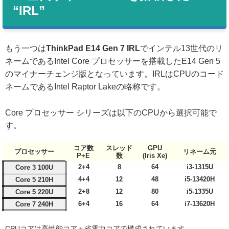
“IRL”
もう一つは
ThinkPad E14 Gen 7 IRL
でインテル13世代のリ
ネームであるIntel Core プロセッサーを搭載したE14 Gen 5
のマイナーチェンジ版となっています。IRLはCPUのコード
ネームであるIntel Raptor Lakeの略称です。
Core プロセッサー シリーズは以下のCPUから選択可能で
す。
コア数
スレッド
GPU
プロセッサー
リネーム元
P+E
数
(Iris Xe)
2+4
8
64
i3-1315U
Core 3 100U
4+4
12
48
i5-13420H
Core 5 210H
2+8
12
80
i5-1335U
Core 5 220U
6+4
16
64
i7-13620H
Core 7 240H
CPUコアは高性能コア＋省電力コアで構成されています。