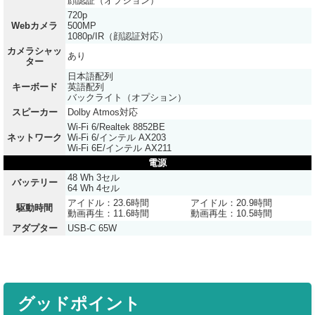
顔認証（オプション）
720p
Webカメラ
500MP
1080p/IR（顔認証対応）
カメラシャッ
あり
ター
日本語配列
キーボード
英語配列
バックライト（オプション）
スピーカー
Dolby Atmos対応
Wi-Fi 6/Realtek 8852BE
ネットワーク
Wi-Fi 6/インテル AX203
Wi-Fi 6E/インテル AX211
電源
48 Wh 3セル
バッテリー
64 Wh 4セル
アイドル：23.6時間
アイドル：20.9時間
駆動時間
動画再生：11.6時間
動画再生：10.5時間
アダプター
USB-C 65W
グッドポイント