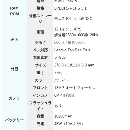
構成
8GB＋256GB
RAM
規格
LPDDR5＋UFS 3.1
ROM
外部ストレー
最大2TBのmicroSDXC
ジ
12.1インチ /IPS
画面
解像度2560×1600@120Hz
画面
明るさ
600nit / 屋外800nit
ペン対応
Lenovo Tab Pen Plus
本体素材
メタル
サイズ
278.8 x 181.1 x 6.8 mm
外観
重さ
775g
カラー
ホワイト
フロント
13MP オートフォーカス
インカメ
8MP 顔認証
カメラ
フラッシュラ
あり
イト
容量
10200mAh
バッテリー
充電
45W（10V 4.5A）