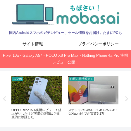
国内Androidスマホのガチレビュー、セール情報をお届け。たまにPCも
サイト情報
プライバシーポリシー
Pixel 10a・Galaxy A57・POCO X8 Pro Max・Nothing Phone 4a Pro 実機
レビュー公開！
スマホ
お買い得情報メモ
お
ック、
OPPO Reno15 A実機レビュー！値
スナドラ7sGen4！8GB＋256GB！
Of
上がりしたけど実際の評価は？徹
なXiaomiタブが実質3.1万
新サ
底的に検証した
ガ