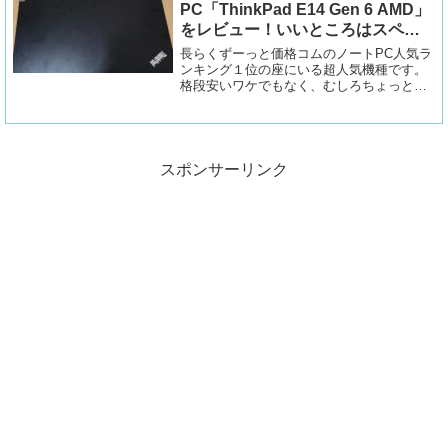
PC「ThinkPad E14 Gen 6 AMD」
をレビュー！いいところはスペッ
ク欄で目に付くあの箇所
長らくずーっと価格コムのノートPC人気ラ
ンキング１位の座にいる超人気機種です。
格段安いワケでもなく、むしろちょっと高
額なラインに入ります。実際に購入してみ
るとその良さがわかりました。購入理由マ
ルチタッチパネルとRAM32GBなPCで良さ
げな...
スポンサーリンク