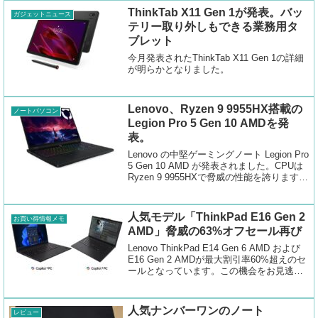
ThinkTab X11 Gen 1が発表。バッ
ガジェットニュース
テリー取り外しもできる業務用タ
ブレット
今月発表されたThinkTab X11 Gen 1の詳細
が明らかとなりました。
Lenovo、Ryzen 9 9955HX搭載の
ノートパソコン
Legion Pro 5 Gen 10 AMDを発
表。
Lenovo の中堅ゲーミングノート Legion Pro
5 Gen 10 AMD が発表されました。CPUは
Ryzen 9 9955HXで脅威の性能を誇ります。
RTX 5070 まで選べる構成です。
人気モデル「ThinkPad E16 Gen 2
お買い得情報メモ
AMD」脅威の63%オフセール再び
Lenovo ThinkPad E14 Gen 6 AMD および
E16 Gen 2 AMDが最大割引率60%超えのセ
ールとなっています。この機会をお見逃し
なく。
人気ナンバーワンのノート
レビュー