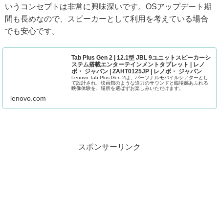
いうコンセプトは非常に興味深いです。OSアップデート期
間も長めなので、スピーカーとして利用を考えている場合
でも安心です。
Tab Plus Gen 2 | 12.1型 JBL 9ユニットスピーカーシ
ステム搭載エンターテインメントタブレット | レノ
ボ・ ジャパン | ZAHT0125JP | レノボ・ ジャパン
Lenovo Tab Plus Gen 2は、パーソナルモバイルシアターとし
て設計され、映画館のような迫力のサウンドと臨場感あふれる
映像体験を、場所を選ばずお楽しみいただけます。
lenovo.com
スポンサーリンク