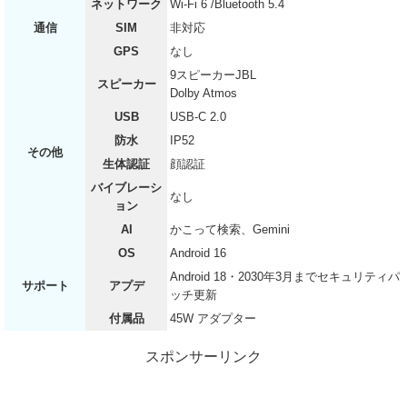
ネットワーク
Wi-Fi 6 /Bluetooth 5.4
通信
SIM
非対応
GPS
なし
9スピーカーJBL
スピーカー
Dolby Atmos
USB
USB-C 2.0
防水
IP52
その他
生体認証
顔認証
バイブレーシ
なし
ョン
AI
かこって検索、Gemini
OS
Android 16
Android 18・2030年3月までセキュリティパ
サポート
アプデ
ッチ更新
付属品
45W アダプター
スポンサーリンク