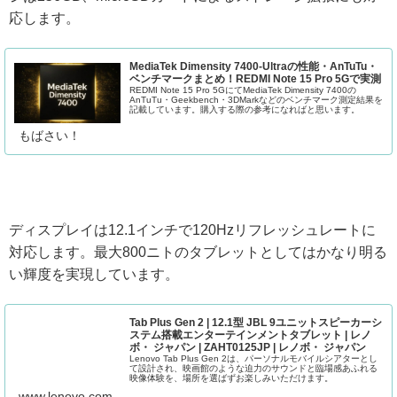
応します。
MediaTek Dimensity 7400-Ultraの性能・AnTuTu・
ベンチマークまとめ！REDMI Note 15 Pro 5Gで実測
REDMI Note 15 Pro 5GにてMediaTek Dimensity 7400の
AnTuTu・Geekbench・3DMarkなどのベンチマーク測定結果を
記載しています。購入する際の参考になればと思います。
もばさい！
ディスプレイは12.1インチで120Hzリフレッシュレートに
対応します。最大800ニトのタブレットとしてはかなり明る
い輝度を実現しています。
Tab Plus Gen 2 | 12.1型 JBL 9ユニットスピーカーシ
ステム搭載エンターテインメントタブレット | レノ
ボ・ ジャパン | ZAHT0125JP | レノボ・ ジャパン
Lenovo Tab Plus Gen 2は、パーソナルモバイルシアターとし
て設計され、映画館のような迫力のサウンドと臨場感あふれる
映像体験を、場所を選ばずお楽しみいただけます。
www.lenovo.com