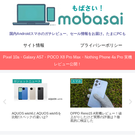
国内Androidスマホのガチレビュー、セール情報をお届け。たまにPCも
サイト情報
プライバシーポリシー
Pixel 10a・Galaxy A57・POCO X8 Pro Max・Nothing Phone 4a Pro 実機
レビュー公開！
ガジェットニュース
スマホ
ガ
能・ス
AQUOS wish6とAQUOS wish5を
OPPO Reno15 A実機レビュー！値
mo
比較!スペックの違いは?
上がりしたけど実際の評価は？徹
An
底的に検証した