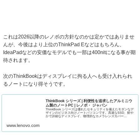
これは2026以降のレノボの方針なのかは定かではありませ
んが、今後はより上位のThinkPad Eなどはもちろん、
IdeaPadなどの安価なモデルでも一部は400nitになる事が期
待されます。
次のThinkBookはディスプレイに拘る人へも受け入れられ
るノートになり得そうです。
ThinkBook シリーズ | 利便性を追求したアルミニウ
ム製のノートPC | レノボ・ ジャパン
ThinkBook シリーズは優れたセキュリティを備えたモダンなデ
ザインのビジネス向けノートパソコンです。高速なSSD、鮮や
かで詳細なディスプレイ、物理的なカメラレンズカバー
ThinkShutter、セキュリティ・チップ(TPM)、 Dol...
www.lenovo.com