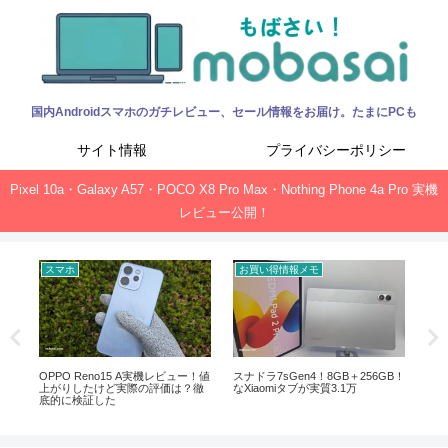
国内Androidスマホのガチレビュー、セール情報をお届け。たまにPCも
サイト情報
プライバシーポリシー
Pixel 10a・Galaxy A57・POCO X8 Pro Max・Nothing Phone 4a Pro 実機
レビュー公開！
スマホ
お買い得情報メモ
お
ック、
OPPO Reno15 A実機レビュー！値
スナドラ7sGen4！8GB＋256GB！
Of
上がりしたけど実際の評価は？徹
なXiaomiタブが実質3.1万
新サ
底的に検証した
ガ