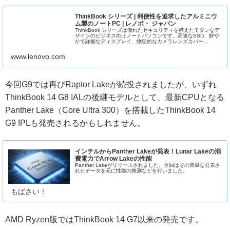
ThinkBook シリーズ | 利便性を追求したアルミニウ
ム製のノートPC | レノボ・ ジャパン
ThinkBook シリーズは優れたセキュリティを備えたモダンなデ
ザインのビジネス向けノートパソコンです。高速なSSD、鮮や
かで詳細なディスプレイ、物理的なカメラレンズカバー
ThinkShutter、セキュリティ・チップ(TPM)、 Dol...
www.lenovo.com
今回G9では再びRaptor Lakeが続投されましたが、いずれ
ThinkBook 14 G8 IALの後継モデルとして、最新CPUとなる
Panther Lake（Core Ultra 300）を搭載したThinkBook 14
G9 IPLも発売されるかもしれません。
インテルからPanther Lakeが発表！Lunar Lakeの消
費電力でArrow Lakeの性能
Panther Lakeがリリースされました。今回はその簡単な公表さ
れたデータを元に性能の推測などを行いました。
もばさい！
AMD Ryzen版ではThinkBook 14 G7以来の発売です。