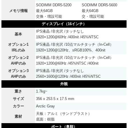
SODIMM DDR5-5200
SODIMM DDR5-5600
メモリ情報
最大64GB
最大64GB
交換・増設可能
交・増設可能
ディスプレイ（16インチ）
IPS液晶 /非光沢 /タッチなし
基本
1920×1200@60Hz /400nit /45%NTSC
オプション1
IPS液晶 /非光沢 /10点マルチタッチ（In-Cell）
IRLのみ
1920×1200@120Hz、sRGB100%、400nit
オプション2
IPS液晶 /非光沢 /10点マルチタッチ（In-Cell）
AHPのみ
1920×1200@60Hz /45%NTSC /400nit
オプション3
IPS液晶 /非光沢 /タッチなし
AHPのみ
2560×1600@120Hz /400nit /45%NTSC
外観
重さ
1.7kg~
サイズ
356 x 253.5 x 17.5 mm
カラー
Arctic Gray
天板：アルミ（サンドブラスト）
素材
底面：樹脂
ポート（奥順）