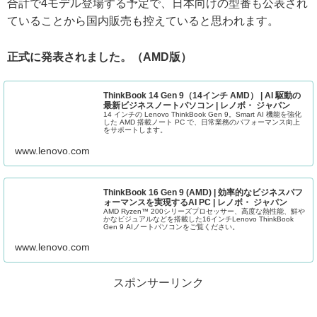
合計で4モデル登場する予定で、日本向けの型番も公表され
ていることから国内販売も控えていると思われます。
正式に発表されました。（AMD版）
ThinkBook 14 Gen 9（14インチ AMD） | AI 駆動の
最新ビジネスノートパソコン | レノボ・ ジャパン
14 インチの Lenovo ThinkBook Gen 9。Smart AI 機能を強化
した AMD 搭載ノート PC で、日常業務のパフォーマンス向上
をサポートします。
www.lenovo.com
ThinkBook 16 Gen 9 (AMD) | 効率的なビジネスパフ
ォーマンスを実現するAI PC | レノボ・ ジャパン
AMD Ryzen™ 200シリーズプロセッサー、高度な熱性能、鮮や
かなビジュアルなどを搭載した16インチLenovo ThinkBook
Gen 9 AIノートパソコンをご覧ください。
www.lenovo.com
スポンサーリンク