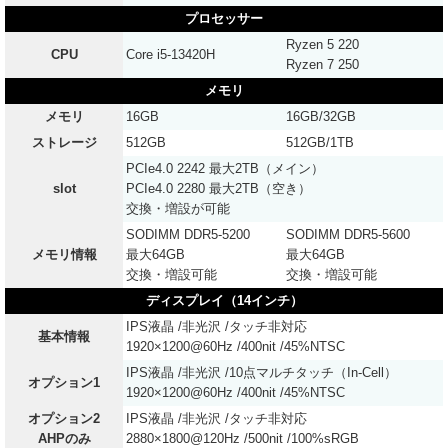
プロセッサー
Ryzen 5 220
CPU
Core i5-13420H
Ryzen 7 250
メモリ
メモリ
16GB
16GB/32GB
ストレージ
512GB
512GB/1TB
PCIe4.0 2242 最大2TB（メイン）
slot
PCIe4.0 2280 最大2TB（空き）
交換・増設が可能
SODIMM DDR5-5200
SODIMM DDR5-5600
メモリ情報
最大64GB
最大64GB
交換・増設可能
交換・増設可能
ディスプレイ（14インチ）
IPS液晶 /非光沢 /タッチ非対応
基本情報
1920×1200@60Hz /400nit /45%NTSC
IPS液晶 /非光沢 /10点マルチタッチ（In-Cell）
オプション1
1920×1200@60Hz /400nit /45%NTSC
オプション2
IPS液晶 /非光沢 /タッチ非対応
AHPのみ
2880×1800@120Hz /500nit /100%sRGB