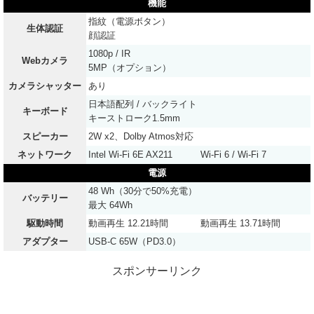
機能
指紋（電源ボタン）
生体認証
顔認証
1080p / IR
Webカメラ
5MP（オプション）
カメラシャッター
あり
日本語配列 / バックライト
キーボード
キーストローク1.5mm
スピーカー
2W x2、Dolby Atmos対応
ネットワーク
Intel Wi-Fi 6E AX211
Wi-Fi 6 / Wi-Fi 7
電源
48 Wh（30分で50%充電）
バッテリー
最大 64Wh
駆動時間
動画再生 12.21時間
動画再生 13.71時間
アダプター
USB-C 65W（PD3.0）
スポンサーリンク