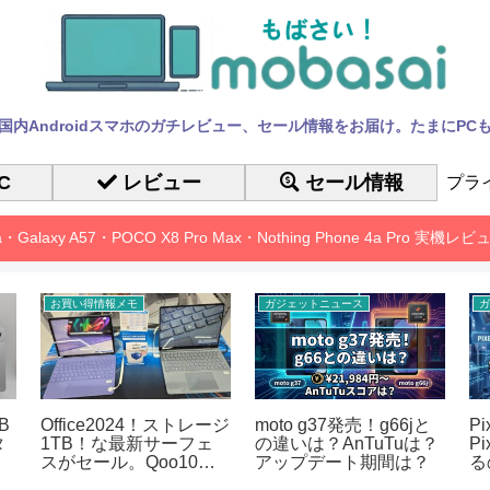
国内Androidスマホのガチレビュー、セール情報をお届け。たまにPC
C
レビュー
セール情報
プラ
10a・Galaxy A57・POCO X8 Pro Max・Nothing Phone 4a Pro 実機
お買い得情報メモ
ガジェットニュース
ガ
B
Office2024！ストレージ
moto g37発売！g66jと
P
タ
1TB！な最新サーフェ
の違いは？AnTuTuは？
P
スがセール。Qoo10メ
アップデート期間は？
る
ガポ
も