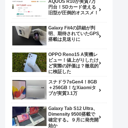
AQUOS R10が実質7万
1:59）
円台！SDカード使える
旧型が圧倒的オススメ！
Galaxy Fit4の詳細が判
明、期待されていたGPS
搭載は見送りに
OPPO Reno15 A実機レ
ビュー！値上がりしたけ
ど実際の評価は？徹底的
に検証した
スナドラ7sGen4！8GB
＋256GB！なXiaomiタ
ブが実質3.1万
Galaxy Tab S12 Ultra、
Dimensity 9500搭載で
確定する。９月に発売開
始か