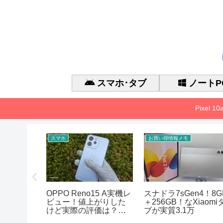
スマホ･タブ
ノートP
Pixel 
スマホ
お買い得情報メモ
 Gen 3 の
OPPO Reno15 A実機レ
スナドラ7sGen4！8G
能、
ビュー！値上がりした
＋256GB！なXiaomi
アまとめ
けど実際の評価は？徹
ブが実質3.1万
底的に検証した