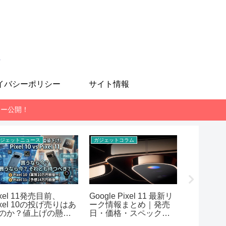
も
イバシーポリシー
サイト情報
レビュー公開！
ジェットニュース
ガジェットコラム
スマホ
ixel 11発売目前、
Google Pixel 11 最新リ
MediaTek 
ixel 10の投げ売りはあ
ーク情報まとめ｜発売
7400-Ul
のか？値上げの懸念
日・価格・スペック予
AnTuT
想【2026年7月版】
まとめ！RE