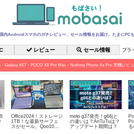
国内Androidスマホのガチレビュー、セール情報をお届け。たまにPC
C
レビュー
セール情報
プラ
10a・Galaxy A57・POCO X8 Pro Max・Nothing Phone 4a Pro 実機
お買い得情報メモ
ガジェットニュース
ガ
B
Office2024！ストレージ
moto g37発売！g66jと
P
タ
1TB！な最新サーフェ
の違いは？AnTuTuは？
P
スがセール。Qoo10メ
アップデート期間は？
る
ガポ
も