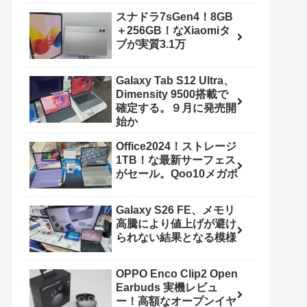
スナドラ7sGen4！8GB
＋256GB！なXiaomiタ
ブが実質3.1万
Galaxy Tab S12 Ultra、
Dimensity 9500搭載で
確定する。９月に発売開
始か
Office2024！ストレージ
1TB！な最新サーフェス
がセール。Qoo10メガポ
Galaxy S26 FE、メモリ
高騰により値上げが避け
られない結果となる模様
OPPO Enco Clip2 Open
Earbuds 実機レビュ
ー！高額なオープンイヤ