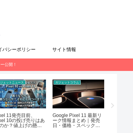
も
イバシーポリシー
サイト情報
レビュー公開！
ジェットニュース
ガジェットコラム
スマホ
ixel 11発売目前、
Google Pixel 11 最新リ
MediaTek 
ixel 10の投げ売りはあ
ーク情報まとめ｜発売
7400-Ul
のか？値上げの懸念
日・価格・スペック予
AnTuT
想【2026年7月版】
まとめ！RE