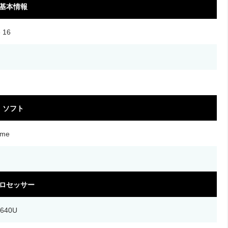
基本情報
e 16
ソフト
ome
ロセッサー
7640U