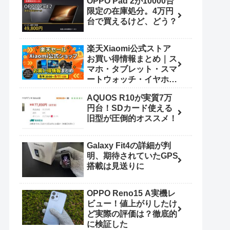
OPPO Pad 2が10000台
限定の在庫処分。4万円
台で買えるけど、どう？
楽天Xiaomi公式ストア
お買い得情報まとめ｜ス
マホ・タブレット・スマ
ートウォッチ・イヤホン
（8/4 20:00〜8/11
AQUOS R10が実質7万
1:59）
円台！SDカード使える
旧型が圧倒的オススメ！
Galaxy Fit4の詳細が判
明、期待されていたGPS
搭載は見送りに
OPPO Reno15 A実機レ
ビュー！値上がりしたけ
ど実際の評価は？徹底的
に検証した