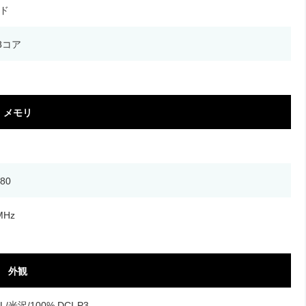
ッド
 8コア
メモリ
280
MHz
外観
/光沢/100% DCI-P3