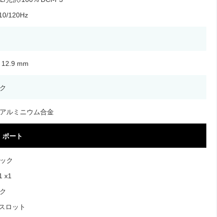
10/120Hz
x 12.9 mm
ク
アルミニウム合金
ポート
ック
1 x1
ク
ドスロット