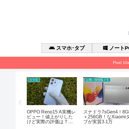
スマホ･タブ
ノートP
Pixel 
スマホ
お買い得情報メモ
 Gen 3 の
OPPO Reno15 A実機レ
スナドラ7sGen4！8G
能、
ビュー！値上がりした
＋256GB！なXiaomi
アまとめ
けど実際の評価は？徹
ブが実質3.1万
底的に検証した