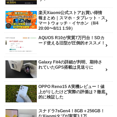
楽天Xiaomi公式ストアお買い得情
報まとめ｜スマホ・タブレット・ス
マートウォッチ・イヤホン（8/4
20:00〜8/11 1:59）
AQUOS R10が実質7万円台！SDカ
ード使える旧型が圧倒的オススメ！
Galaxy Fit4の詳細が判明、期待さ
れていたGPS搭載は見送りに
OPPO Reno15 A実機レビュー！値
上がりしたけど実際の評価は？徹底
的に検証した
スナドラ7sGen4！8GB＋256GB！
なXiaomiタブが実質3.1万