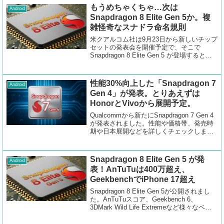
もうめちゃくちゃ…次は
Android
Snapdragon 8 Elite Gen 5か。複
雑怪奇なスナドラ命名規則
米クアルコム社は9月23日から新しいチップ
セットの発表会を開催予定で、そこで
Snapdragon 8 Elite Gen 5 が登場すると見
られています。
性能30%向上した「Snapdragon 7
Android
Gen 4」が発表。とりあえずは
HonorとVivoから展開予定。
Qualcommから新たにSnapdragon 7 Gen 4
が発表されました。性能や価格帯、発売時
期や日本展開などを詳しくチェックしまし
た。CPU構成が完全に明らかとなっていな
いので考察しました。
Snapdragon 8 Elite Gen 5 が発
Android
表！AnTuTuは400万超え、
GeekbenchでiPhone 17超え
Snapdragon 8 Elite Gen 5が公開されまし
た。AnTuTuスコア、Geekbench 6、
3DMark Wild Life Extremeなど様々なベン
チマーク結果がSNS上で公開されていま
す。