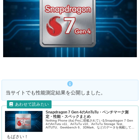
当サイトでも性能測定結果を公開しました。
Snapdragon 7 Gen 4のAnTuTu・ベンチマーク測
定・性能・スペックまとめ
Nothing Phone (4a) Proに搭載されているSnapdragon 7 Gen
4のAnTutu v11、AnTuTu v10、AnTuTu Storage Test、
AITUTU、Geekbench 6、3DMark、などのデータを掲載してい
ます。
もばさい！