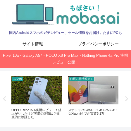
国内Androidスマホのガチレビュー、セール情報をお届け。たまにPCも
サイト情報
プライバシーポリシー
Pixel 10a・Galaxy A57・POCO X8 Pro Max・Nothing Phone 4a Pro 実機
レビュー公開！
スマホ
お買い得情報メモ
お
ック、
OPPO Reno15 A実機レビュー！値
スナドラ7sGen4！8GB＋256GB！
Of
上がりしたけど実際の評価は？徹
なXiaomiタブが実質3.1万
新サ
底的に検証した
ガ