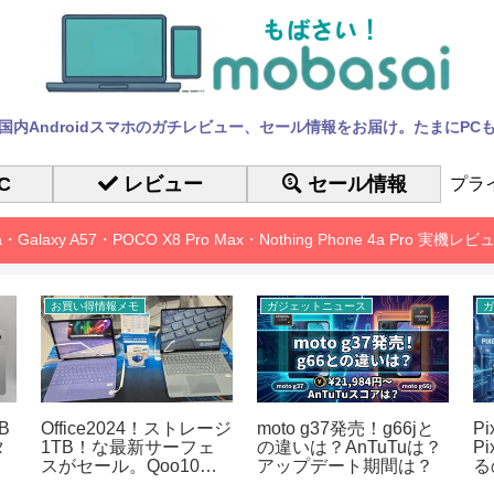
国内Androidスマホのガチレビュー、セール情報をお届け。たまにPC
C
レビュー
セール情報
プラ
10a・Galaxy A57・POCO X8 Pro Max・Nothing Phone 4a Pro 実機
お買い得情報メモ
ガジェットニュース
ガ
B
Office2024！ストレージ
moto g37発売！g66jと
P
タ
1TB！な最新サーフェ
の違いは？AnTuTuは？
P
スがセール。Qoo10メ
アップデート期間は？
る
ガポ
も