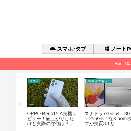
スマホ･タブ
ノートP
Pixel 
スマホ
お買い得情報メモ
 Gen 3 の
OPPO Reno15 A実機レ
スナドラ7sGen4！8G
能、
ビュー！値上がりした
＋256GB！なXiaomi
アまとめ
けど実際の評価は？徹
ブが実質3.1万
底的に検証した