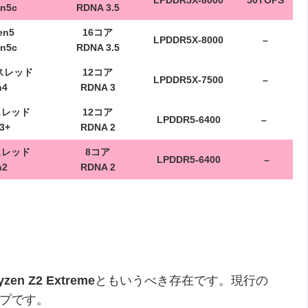
LPDDR5X-8000
50TOPS
en5c
RDNA 3.5
en5
16コア
LPDDR5X-8000
–
en5c
RDNA 3.5
スレッド
12コア
LPDDR5X-7500
–
n4
RDNA 3
スレッド
12コア
LPDDR5-6400
–
3+
RDNA 2
スレッド
8コア
LPDDR5-6400
–
n2
RDNA 2
yzen Z2 Extreme
ともいうべき存在です。現行の
ップです。