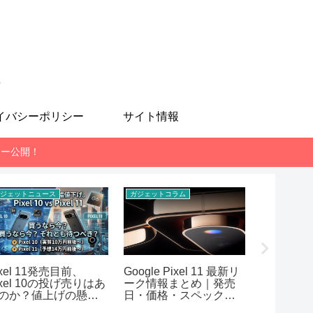
も
イバシーポリシー
サイト情報
レビュー公開！
ジェットニュース
ガジェットコラム
スマホ
ixel 11発売目前、
Google Pixel 11 最新リ
MediaTek 
ixel 10の投げ売りはあ
ーク情報まとめ｜発売
7400-Ul
のか？値上げの懸念
日・価格・スペック予
AnTuT
想【2026年7月版】
まとめ！RE