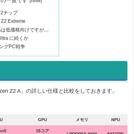
ジの一覧です
 Z2チップ
2 Extreme
Z2 Aは低価格向けですが…
e Ultra に続くか
ングPC戦争
」「Ryzen Z2 A」の詳しい仕様と比較をしておきます。
U
GPU
メモリ
NPU
en5
16コア