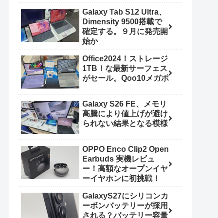
Galaxy Tab S12 Ultra、
Dimensity 9500搭載で
確定する。９月に発売開
始か
Office2024！ストレージ
1TB！な最新サーフェス
がセール。Qoo10メガポ
Galaxy S26 FE、メモリ
高騰により値上げが避け
られない結果となる模様
OPPO Enco Clip2 Open
Earbuds 実機レビュ
ー！高額なオープンイヤ
ーイヤホンに初挑戦！
GalaxyS27にシリコンカ
ーボンバッテリーが採用
される？バッテリー容量