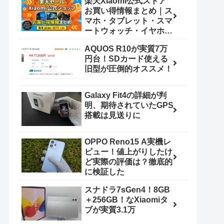
楽天Xiaomi公式ストア
お買い得情報まとめ｜ス
マホ・タブレット・スマ
ートウォッチ・イヤホン
（8/4 20:00〜8/11
AQUOS R10が実質7万
1:59）
円台！SDカード使える
旧型が圧倒的オススメ！
Galaxy Fit4の詳細が判
明、期待されていたGPS
搭載は見送りに
OPPO Reno15 A実機レ
ビュー！値上がりしたけ
ど実際の評価は？徹底的
に検証した
スナドラ7sGen4！8GB
＋256GB！なXiaomiタ
ブが実質3.1万