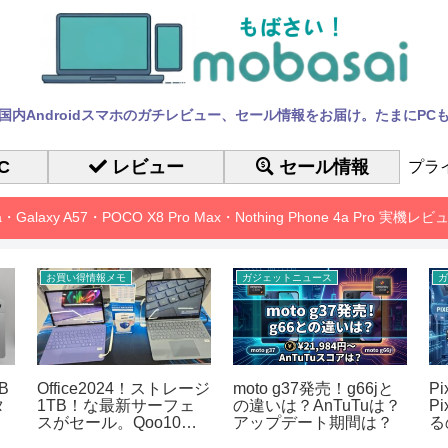
国内Androidスマホのガチレビュー、セール情報をお届け。たまにPC
C
レビュー
セール情報
プラ
10a・Galaxy A57・POCO X8 Pro Max・Nothing Phone 4a Pro 実機
お買い得情報メモ
ガジェットニュース
ガ
B
Office2024！ストレージ
moto g37発売！g66jと
P
タ
1TB！な最新サーフェ
の違いは？AnTuTuは？
P
スがセール。Qoo10メ
アップデート期間は？
る
ガポ
も