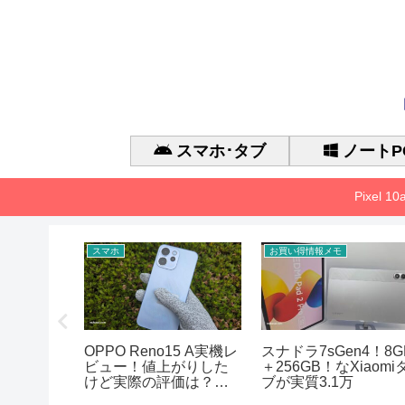
スマホ･タブ
ノートP
Pixel 
スマホ
お買い得情報メモ
 Gen 3 の
OPPO Reno15 A実機レ
スナドラ7sGen4！8G
能、
ビュー！値上がりした
＋256GB！なXiaomi
アまとめ
けど実際の評価は？徹
ブが実質3.1万
底的に検証した