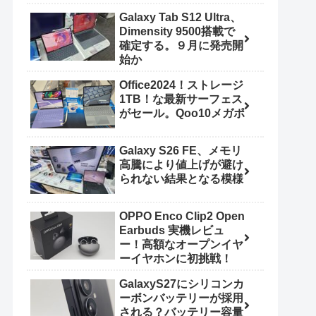
Galaxy Tab S12 Ultra、
Dimensity 9500搭載で
確定する。９月に発売開
始か
Office2024！ストレージ
1TB！な最新サーフェス
がセール。Qoo10メガポ
Galaxy S26 FE、メモリ
高騰により値上げが避け
られない結果となる模様
OPPO Enco Clip2 Open
Earbuds 実機レビュ
ー！高額なオープンイヤ
ーイヤホンに初挑戦！
GalaxyS27にシリコンカ
ーボンバッテリーが採用
される？バッテリー容量