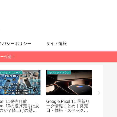
も
イバシーポリシー
サイト情報
レビュー公開！
ジェットニュース
ガジェットコラム
スマホ
ixel 11発売目前、
Google Pixel 11 最新リ
MediaTek 
ixel 10の投げ売りはあ
ーク情報まとめ｜発売
7400-Ul
のか？値上げの懸念
日・価格・スペック予
AnTuT
想【2026年7月版】
まとめ！RE