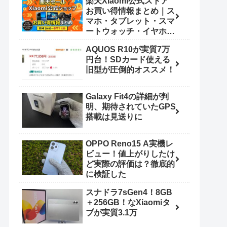
楽天Xiaomi公式ストア
お買い得情報まとめ｜ス
マホ・タブレット・スマ
ートウォッチ・イヤホン
（8/4 20:00〜8/11
AQUOS R10が実質7万
1:59）
円台！SDカード使える
旧型が圧倒的オススメ！
Galaxy Fit4の詳細が判
明、期待されていたGPS
搭載は見送りに
OPPO Reno15 A実機レ
ビュー！値上がりしたけ
ど実際の評価は？徹底的
に検証した
スナドラ7sGen4！8GB
＋256GB！なXiaomiタ
ブが実質3.1万