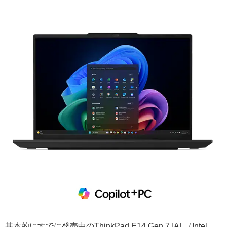
基本的にすでに発売中のThinkPad E14 Gen 7 IAL（Intel