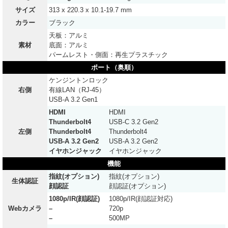
サイズ
313 x 220.3 x 10.1-19.7 mm
カラー
ブラック
天板：アルミ
素材
底面：アルミ
パームレスト・側面：再生プラスチック
ポート（奥順）
ケンジントンロック
右側
有線LAN（RJ-45）
USB-A 3.2 Gen1
HDMI
HDMI
Thunderbolt4
USB-C 3.2 Gen2
左側
Thunderbolt4
Thunderbolt4
USB-A 3.2 Gen2
USB-A 3.2 Gen2
イヤホンジャック
イヤホンジャック
機能
指紋(オプション)
指紋(オプション)
生体認証
顔認証
顔認証(オプション)
1080p/IR(顔認証)
1080p/IR(顔認証対応)
Webカメラ
–
720p
–
500MP