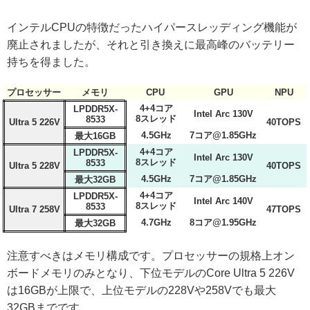
インテルCPUの特徴だったハイパースレッディング機能が
廃止されましたが、それと引き換えに最高峰のバッテリー
持ちを得ました。
プロセッサー
メモリ
CPU
GPU
NPU
4+4コア
LPDDR5X-
Intel Arc 130V
8スレッド
8533
Ultra 5 226V
40TOPS
4.5GHz
7コア@1.85GHz
最大16GB
4+4コア
LPDDR5X-
Intel Arc 130V
8スレッド
8533
Ultra 5 228V
40TOPS
4.5GHz
7コア@1.85GHz
最大32GB
4+4コア
LPDDR5X-
Intel Arc 140V
8スレッド
8533
Ultra 7 258V
47TOPS
4.7GHz
8コア@1.95GHz
最大32GB
注意すべきはメモリ構成です。プロセッサーの規格上オン
ボードメモリのみとなり、下位モデルのCore Ultra 5 226V
は16GBが上限で、上位モデルの228Vや258Vでも最大
32GBまでです。