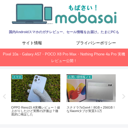
国内Androidスマホのガチレビュー、セール情報をお届け。たまにPCも
サイト情報
プライバシーポリシー
Pixel 10a・Galaxy A57・POCO X8 Pro Max・Nothing Phone 4a Pro 実機
レビュー公開！
スマホ
お買い得情報メモ
お
ック、
OPPO Reno15 A実機レビュー！値
スナドラ7sGen4！8GB＋256GB！
Of
上がりしたけど実際の評価は？徹
なXiaomiタブが実質3.1万
新サ
底的に検証した
ガ