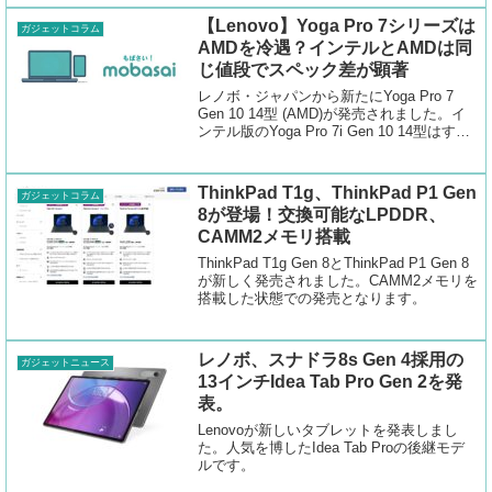
【Lenovo】Yoga Pro 7シリーズは
ガジェットコラム
AMDを冷遇？インテルとAMDは同
じ値段でスペック差が顕著
レノボ・ジャパンから新たにYoga Pro 7
Gen 10 14型 (AMD)が発売されました。イ
ンテル版のYoga Pro 7i Gen 10 14型はすで
に発売済みでした。どうやらインテル版の
ほうが良さげです。値段はどちらとも同じ
18...
ThinkPad T1g、ThinkPad P1 Gen
ガジェットコラム
8が登場！交換可能なLPDDR、
CAMM2メモリ搭載
ThinkPad T1g Gen 8とThinkPad P1 Gen 8
が新しく発売されました。CAMM2メモリを
搭載した状態での発売となります。
レノボ、スナドラ8s Gen 4採用の
ガジェットニュース
13インチIdea Tab Pro Gen 2を発
表。
Lenovoが新しいタブレットを発表しまし
た。人気を博したIdea Tab Proの後継モデ
ルです。