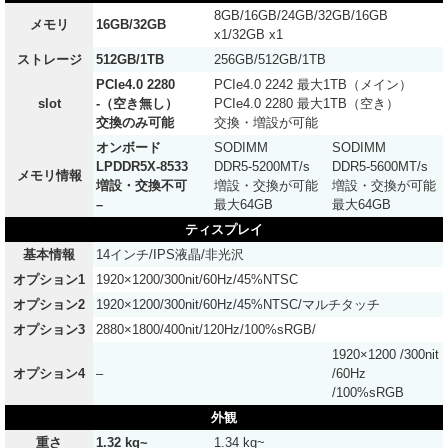
8GB/16GB/24GB/32GB/16GB
メモリ
16GB/32GB
x1/32GB x1
ストレージ
512GB/1TB
256GB/512GB/1TB
PCIe4.0 2280
PCIe4.0 2242 最大1TB（メイン）
slot
-（空き無し）
PCIe4.0 2280 最大1TB（空き）
交換のみ可能
交換・増設が可能
オンボード
SODIMM
SODIMM
LPDDR5X-8533
DDR5-5200MT/s
DDR5-5600MT/s
メモリ情報
増設・交換不可
増設・交換が可能
増設・交換が可能
–
最大64GB
最大64GB
ティスプレイ
基本情報
14インチ/IPS液晶/非光沢
オプション1
1920×1200/300nit/60Hz/45%NTSC
オプション2
1920×1200/300nit/60Hz/45%NTSC/マルチタッチ
オプション3
2880×1800/400nit/120Hz/100%sRGB/
1920×1200 /300nit
オプション4
–
/60Hz
/100%sRGB
外観
重さ
1.32 kg~
1.34 kg~