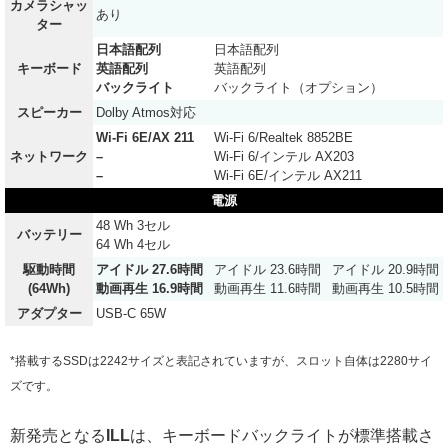
カメラシャッ
あり
ター
日本語配列
日本語配列
キーボード
英語配列
英語配列
バックライト
バックライト（オプション）
スピーカー
Dolby Atmos対応
Wi-Fi 6E/AX 211
Wi-Fi 6/Realtek 8852BE
ネットワーク
–
Wi-Fi 6/インテル AX203
–
Wi-Fi 6E/インテル AX211
電源
48 Wh 3セル
バッテリー
64 Wh 4セル
駆動時間
アイドル 27.6時間
アイドル 23.6時間
アイドル 20.9時間
(64Wh)
動画再生 16.9時間
動画再生 11.6時間
動画再生 10.5時間
アダプター
USB-C 65W
*搭載するSSDは2242サイズと表記されていますが、スロット自体は2280サイ
ズです。
新発売となる
ILL
は、キーボードバックライトが標準搭載さ