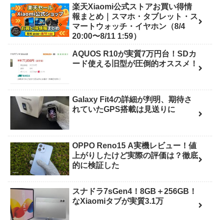
楽天Xiaomi公式ストアお買い得情
報まとめ｜スマホ・タブレット・ス
マートウォッチ・イヤホン（8/4
20:00〜8/11 1:59）
AQUOS R10が実質7万円台！SDカ
ード使える旧型が圧倒的オススメ！
Galaxy Fit4の詳細が判明、期待さ
れていたGPS搭載は見送りに
OPPO Reno15 A実機レビュー！値
上がりしたけど実際の評価は？徹底
的に検証した
スナドラ7sGen4！8GB＋256GB！
なXiaomiタブが実質3.1万