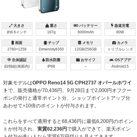
大きさ
重さ
バッテリー
急速充電
約6.6インチ
187g
6000mAh
80W
画面
チップ
メモリ
カメラ
2760×1256
Dimenisty8350
12GB/256GB
トリプルレンズ
生体認証
防水防塵
おサイフ
OSアプデ
顔/指紋(画面内)
IP68
–
Android15
対象モデルは
OPPO Reno14 5G CPH2737 オパールホワイ
ト
で、販売価格が70,436円、9月28日まで2,000円オフクー
ポンの発行と通常ポイント分、ショップポイントアップ分
あわせて+10倍のポイントが付与されます。
これらをすべて適用すると68,436円に最低6,200円のポイン
トが付与され、
実質62,236円
で購入ができて、楽天ポイン
ト付与が多い人なら実質6万円切りも見えてきます。