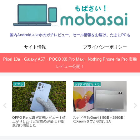
国内Androidスマホのガチレビュー、セール情報をお届け。たまにPCも
サイト情報
プライバシーポリシー
Pixel 10a・Galaxy A57・POCO X8 Pro Max・Nothing Phone 4a Pro 実機
レビュー公開！
スマホ
お買い得情報メモ
お
ック、
OPPO Reno15 A実機レビュー！値
スナドラ7sGen4！8GB＋256GB！
Of
上がりしたけど実際の評価は？徹
なXiaomiタブが実質3.1万
新サ
底的に検証した
ガ