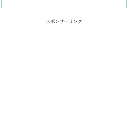
底的にチェックしています。ポイントは
IP68対応やステレオスピーカー、手ぶれ補
正対応です。
スポンサーリンク