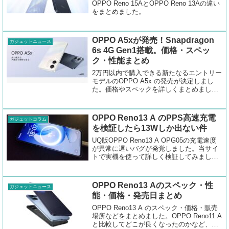
OPPO Reno 15AとOPPO Reno 13Aの違い
をまとめました。
OPPO A5xが発売！Snapdragon
ガジェットニュース
6s 4G Gen1搭載。価格・スペッ
ク・性能まとめ
2万円以内で購入できる新たなるエントリー
モデルのOPPO A5x の発売が決定しまし
た。価格やスペックを詳しくまとめまし
た。
OPPO Reno13 A のPPS高速充電
ガジェットコラム
を検証したら13Wしか出ない件
UQ版OPPO Reno13 A OPG05の充電速度
が異常に遅いバグが発覚しました。当サイ
トで実機を使って詳しく検証してみまし
た。USB-PD PPSでは充電できず、充電は
最大13Wとなります。
OPPO Reno13 Aのスペック・性
ガジェットニュース
能・価格・発売日まとめ
OPPO Reno13 A のスペック・価格・販売
場所などをまとめました。OPPO Reno11 A
と比較してどこが良くなったのかなど、徹