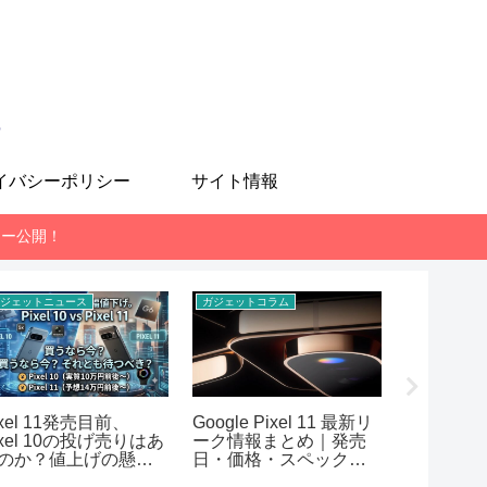
も
イバシーポリシー
サイト情報
レビュー公開！
ジェットニュース
ガジェットコラム
スマホ
ixel 11発売目前、
Google Pixel 11 最新リ
MediaTek 
ixel 10の投げ売りはあ
ーク情報まとめ｜発売
7400-Ul
のか？値上げの懸念
日・価格・スペック予
AnTuT
想【2026年7月版】
まとめ！RE