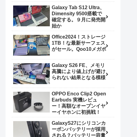
Galaxy Tab S12 Ultra、
Dimensity 9500搭載で
確定する。９月に発売開
始か
Office2024！ストレージ
1TB！な最新サーフェス
がセール。Qoo10メガポ
Galaxy S26 FE、メモリ
高騰により値上げが避け
られない結果となる模様
OPPO Enco Clip2 Open
Earbuds 実機レビュ
ー！高額なオープンイヤ
ーイヤホンに初挑戦！
GalaxyS27にシリコンカ
ーボンバッテリーが採用
される？バッテリー容量