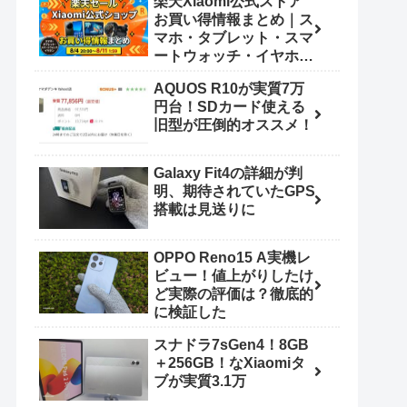
楽天Xiaomi公式ストア
お買い得情報まとめ｜ス
マホ・タブレット・スマ
ートウォッチ・イヤホン
（8/4 20:00〜8/11
AQUOS R10が実質7万
1:59）
円台！SDカード使える
旧型が圧倒的オススメ！
Galaxy Fit4の詳細が判
明、期待されていたGPS
搭載は見送りに
OPPO Reno15 A実機レ
ビュー！値上がりしたけ
ど実際の評価は？徹底的
に検証した
スナドラ7sGen4！8GB
＋256GB！なXiaomiタ
ブが実質3.1万