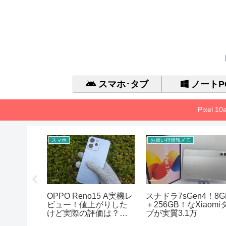
スマホ･タブ
ノートP
Pixel 
スマホ
お買い得情報メモ
 Gen 3 の
OPPO Reno15 A実機レ
スナドラ7sGen4！8G
能、
ビュー！値上がりした
＋256GB！なXiaomi
アまとめ
けど実際の評価は？徹
ブが実質3.1万
底的に検証した