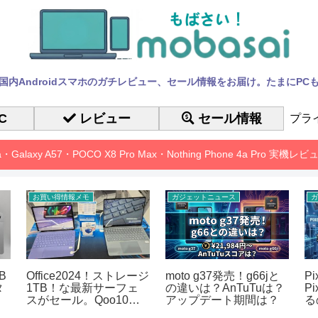
国内Androidスマホのガチレビュー、セール情報をお届け。たまにPC
C
レビュー
セール情報
プラ
10a・Galaxy A57・POCO X8 Pro Max・Nothing Phone 4a Pro 実機
お買い得情報メモ
ガジェットニュース
ガ
B
Office2024！ストレージ
moto g37発売！g66jと
P
タ
1TB！な最新サーフェ
の違いは？AnTuTuは？
P
スがセール。Qoo10メ
アップデート期間は？
る
ガポ
も