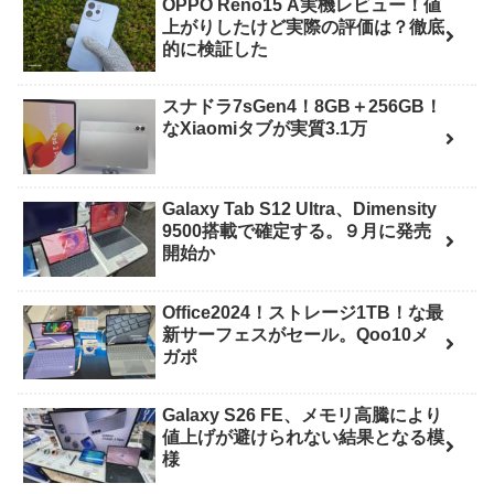
OPPO Reno15 A実機レビュー！値
上がりしたけど実際の評価は？徹底
的に検証した
スナドラ7sGen4！8GB＋256GB！
なXiaomiタブが実質3.1万
Galaxy Tab S12 Ultra、Dimensity
9500搭載で確定する。９月に発売
開始か
Office2024！ストレージ1TB！な最
新サーフェスがセール。Qoo10メ
ガポ
Galaxy S26 FE、メモリ高騰により
値上げが避けられない結果となる模
様