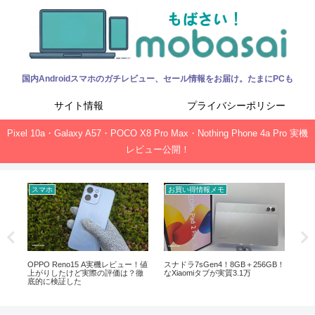
国内Androidスマホのガチレビュー、セール情報をお届け。たまにPCも
サイト情報
プライバシーポリシー
Pixel 10a・Galaxy A57・POCO X8 Pro Max・Nothing Phone 4a Pro 実機
レビュー公開！
スマホ
お買い得情報メモ
お
ック、
OPPO Reno15 A実機レビュー！値
スナドラ7sGen4！8GB＋256GB！
Of
上がりしたけど実際の評価は？徹
なXiaomiタブが実質3.1万
新サ
底的に検証した
ガ