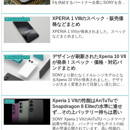
5を供給するパートナー企業にSONYを含め
て発表しました。
XPERIA 1 VIIIのスペック・販売価
ガジェットニュース
格などまとめ
XPERIA 1 VIIIが発表されました。スペック
などまとめました。
デザインが刷新されたXperia 10 VII
ガジェットニュース
が発表！スペック・価格・対応バ
ンドまとめ
SONYより新たなミドルレンジモデルとな
るXperia 10 VIIが発表されました。デザイ
ンが大きく変更されて目新しい見た目にな
りました。
Xperia 1 VIIの性能はAnTuTuで
スマホ
Snapdragon 8 Eliteの水準に達せ
ず…その上バッテリー持ちは悪い
SONY Xperia 1 VIIのAnTuTU ベンチマーク
結果や明るさ、バッテリー持ちテストの結
果が早速公開されています。高い性能の