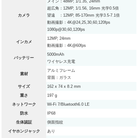
メイン：48MP, 1/1.35, 24mm
超広角：12MP, 1/1.56, 16mm 光学0.5倍
カメラ
望遠 ：12MP, 85-170mm 光学3.5-7.1倍
動画撮影：4K@24,25,30,60,120fps
1080p@30,60,120fps
12MP, 24mm
インカメ
動画撮影：4K@60fps
5000mAh
バッテリー
ワイヤレス充電
アルミフレーム
素材
背面：ガラス
サイズ
162 x 74 x 8.2 mm
重さ
197 g
ネットワーク
Wi-Fi 7/Bluetooth6.0 LE
防水
IP68
生体認証
側面指紋
イヤホンジャック
あり