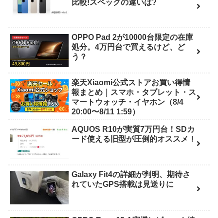
比較!スペックの違いは?
OPPO Pad 2が10000台限定の在庫
処分。4万円台で買えるけど、ど
う？
楽天Xiaomi公式ストアお買い得情
報まとめ｜スマホ・タブレット・ス
マートウォッチ・イヤホン（8/4
20:00〜8/11 1:59）
AQUOS R10が実質7万円台！SDカ
ード使える旧型が圧倒的オススメ！
Galaxy Fit4の詳細が判明、期待さ
れていたGPS搭載は見送りに