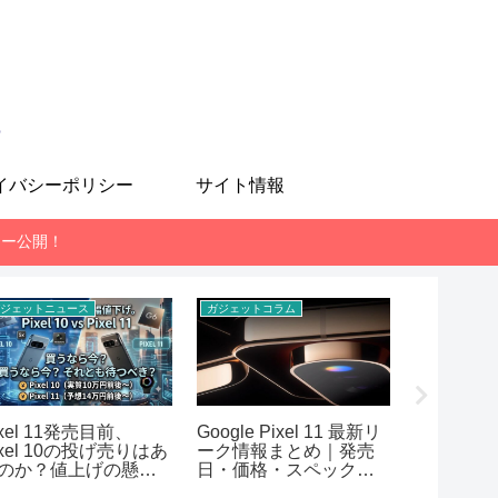
も
イバシーポリシー
サイト情報
レビュー公開！
ジェットニュース
ガジェットコラム
スマホ
ixel 11発売目前、
Google Pixel 11 最新リ
MediaTek 
ixel 10の投げ売りはあ
ーク情報まとめ｜発売
7400-Ul
のか？値上げの懸念
日・価格・スペック予
AnTuT
想【2026年7月版】
まとめ！RE