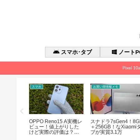
スマホ･タブ
ノートP
Pixel 
スマホ
お買い得情報メモ
 Gen 3 の
OPPO Reno15 A実機レ
スナドラ7sGen4！8G
能、
ビュー！値上がりした
＋256GB！なXiaomi
アまとめ
けど実際の評価は？徹
ブが実質3.1万
底的に検証した