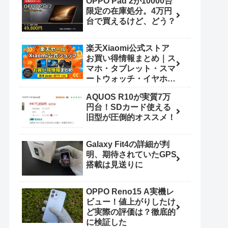
OPPO Pad 2が10000台
限定の在庫処分。4万円
台で買えるけど、どう？
楽天Xiaomi公式ストア
お買い得情報まとめ｜ス
マホ・タブレット・スマ
ートウォッチ・イヤホン
（8/4 20:00〜8/11
AQUOS R10が実質7万
1:59）
円台！SDカード使える
旧型が圧倒的オススメ！
Galaxy Fit4の詳細が判
明、期待されていたGPS
搭載は見送りに
OPPO Reno15 A実機レ
ビュー！値上がりしたけ
ど実際の評価は？徹底的
に検証した