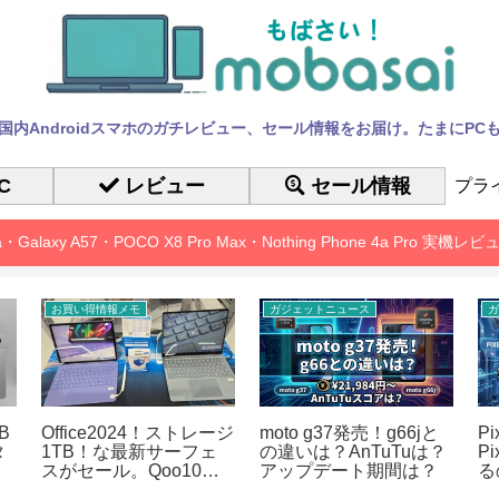
国内Androidスマホのガチレビュー、セール情報をお届け。たまにPC
C
レビュー
セール情報
プラ
10a・Galaxy A57・POCO X8 Pro Max・Nothing Phone 4a Pro 実機
お買い得情報メモ
ガジェットニュース
ガ
B
Office2024！ストレージ
moto g37発売！g66jと
P
タ
1TB！な最新サーフェ
の違いは？AnTuTuは？
P
スがセール。Qoo10メ
アップデート期間は？
る
ガポ
も