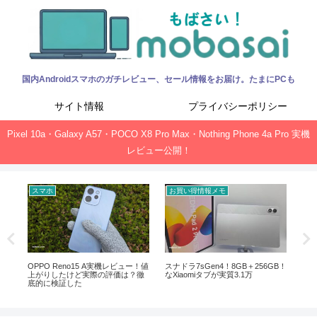
国内Androidスマホのガチレビュー、セール情報をお届け。たまにPCも
サイト情報
プライバシーポリシー
Pixel 10a・Galaxy A57・POCO X8 Pro Max・Nothing Phone 4a Pro 実機
レビュー公開！
スマホ
お買い得情報メモ
お
ック、
OPPO Reno15 A実機レビュー！値
スナドラ7sGen4！8GB＋256GB！
Of
上がりしたけど実際の評価は？徹
なXiaomiタブが実質3.1万
新サ
底的に検証した
ガ