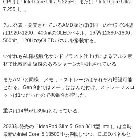
CPUは「Intel Core Ultra 5 225H」または「Intel Core Ultra
7 255H」。
先に発表・発売されているAMD版とほぼ同一の仕様で14型
は1920×1200、400nitのOLEDパネル、16型は2880×1800、
500nit、120HzのOLEDパネルを搭載する。
いずれもAL陽極酸化サンドブラスト仕上げによるアルミ素
材で比較的高級感のあるシャーシが採用されている。
またAMDと同様、メモリ・ストレージはそれぞれ増設可能
となる。Gen 9まではメモリははんだ付け、ストレージスロ
ットは1つだったので拡張性が増した。
重さは14型が1.39kgとなっている。
2023年発売の「IdeaPad Slim 5i Gen 8(14型 Intel)」は当時
最新のIntel Core i5 13500Hを搭載しつつ、OLEDパネルと