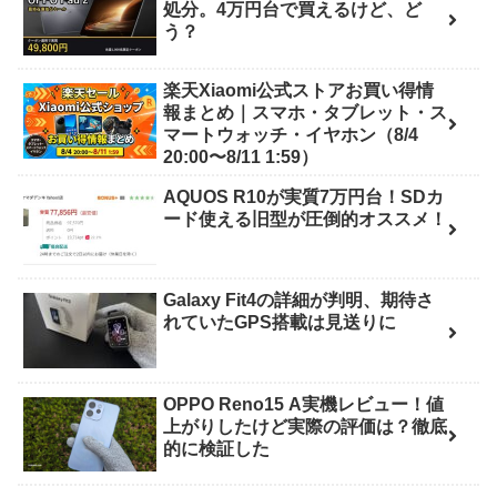
処分。4万円台で買えるけど、ど
う？
楽天Xiaomi公式ストアお買い得情
報まとめ｜スマホ・タブレット・ス
マートウォッチ・イヤホン（8/4
20:00〜8/11 1:59）
AQUOS R10が実質7万円台！SDカ
ード使える旧型が圧倒的オススメ！
Galaxy Fit4の詳細が判明、期待さ
れていたGPS搭載は見送りに
OPPO Reno15 A実機レビュー！値
上がりしたけど実際の評価は？徹底
的に検証した