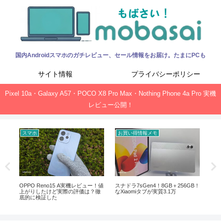
国内Androidスマホのガチレビュー、セール情報をお届け。たまにPCも
サイト情報
プライバシーポリシー
Pixel 10a・Galaxy A57・POCO X8 Pro Max・Nothing Phone 4a Pro 実機
レビュー公開！
スマホ
お買い得情報メモ
お
ック、
OPPO Reno15 A実機レビュー！値
スナドラ7sGen4！8GB＋256GB！
Of
上がりしたけど実際の評価は？徹
なXiaomiタブが実質3.1万
新サ
底的に検証した
ガ