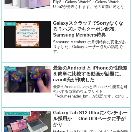
Flip8・Galaxy Watch9・Galaxy Watch
Ultra2が発表されます。その直前に噂となっ
ているリーク内容を確認しました。
GalaxyスクラッチでSorryなくな
Android
る？ハズレでもクーポン配布。
Samsung Members特典
Samsung Members の月例特典に変化があ
りました。Galaxyユーザー必見の話題で
す。
最新のAndroid と iPhoneの性能差
Android
を簡単に比較する動画が話題に。
cznull氏が作成した
volumeshader_bmにて
最新のAndroidスマホとiPhoneの性能差を可
視化する激重のウェブサイト
「Volumeshader_bm」が話題です。cznull
という配信者の方が作成されたそうです。
カクカクで動作するiPhoneに対してGalaxy
はスムーズです。
Galaxy Tab S12 Ultraにパンチホー
ガジェットニュース
ル採用か──One UI 9ベータに手が
かり
Galaxy Tab S12 Ultraではついにノッチが廃