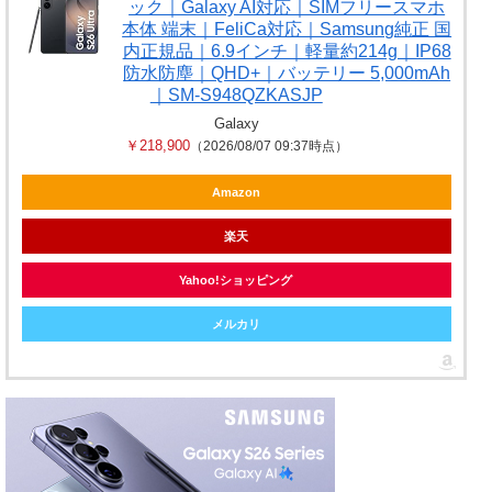
ック｜Galaxy AI対応｜SIMフリースマホ
本体 端末｜FeliCa対応｜Samsung純正 国
内正規品｜6.9インチ｜軽量約214g｜IP68
防水防塵｜QHD+｜バッテリー 5,000mAh
｜SM-S948QZKASJP
Galaxy
￥218,900
（2026/08/07 09:37時点）
Amazon
楽天
Yahoo!ショッピング
メルカリ