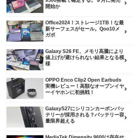
9500搭載で確定する。９月に発売
開始か
Office2024！ストレージ1TB！な最
新サーフェスがセール。Qoo10メ
ガポ
Galaxy S26 FE、メモリ高騰により
値上げが避けられない結果となる模
様
OPPO Enco Clip2 Open Earbuds
実機レビュー！高額なオープンイヤ
ーイヤホンに初挑戦！
GalaxyS27にシリコンカーボンバッ
テリーが採用される？バッテリー容
量限界超える
MediaTek Dimensity 9600は存在せ