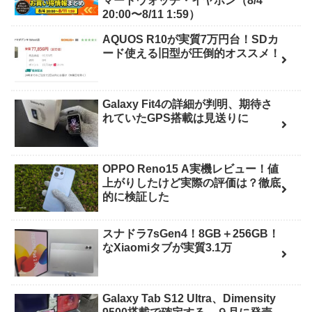
マートウォッチ・イヤホン（8/4
20:00〜8/11 1:59）
AQUOS R10が実質7万円台！SDカ
ード使える旧型が圧倒的オススメ！
Galaxy Fit4の詳細が判明、期待さ
れていたGPS搭載は見送りに
OPPO Reno15 A実機レビュー！値
上がりしたけど実際の評価は？徹底
的に検証した
スナドラ7sGen4！8GB＋256GB！
なXiaomiタブが実質3.1万
Galaxy Tab S12 Ultra、Dimensity