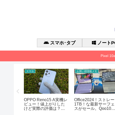
スマホ･タブ
ノートP
Pixel 
スマホ
お買い得情報メモ
ensity
OPPO Reno15 A実機レ
Office2024！ストレ
・スペック・
ビュー！値上がりした
1TB！な最新サーフェ
アまとめ
けど実際の評価は？徹
スがセール。Qoo10
底的に検証した
ガポ