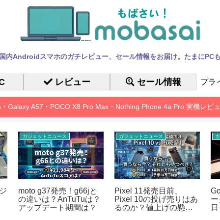
国内Androidスマホのガチレビュー、セール情報をお届け。たまにPC
C
レビュー
セール情報
プラ
10a・Galaxy A57・POCO X8 Pro Max・Nothing Phone 4a Pro 実機
ガジェットニュース
ガジェットニュース
ガ
ージ
moto g37発売！g66jと
Pixel 11発売目前、
Go
の違いは？AnTuTuは？
Pixel 10の投げ売りはあ
ー
メ
アップデート期間は？
るのか？値上げの懸念
日
も
想