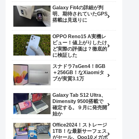
Galaxy Fit4の詳細が判
明、期待されていたGPS
搭載は見送りに
OPPO Reno15 A実機レ
ビュー！値上がりしたけ
ど実際の評価は？徹底的
に検証した
スナドラ7sGen4！8GB
＋256GB！なXiaomiタ
ブが実質3.1万
Galaxy Tab S12 Ultra、
Dimensity 9500搭載で
確定する。９月に発売開
始か
Office2024！ストレージ
1TB！な最新サーフェス
がセール。Qoo10メガポ