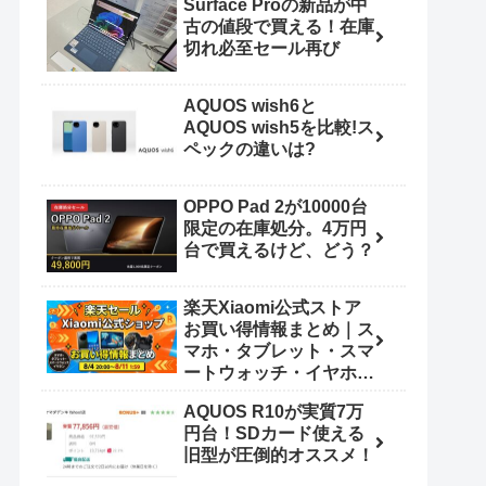
Surface Proの新品が中
古の値段で買える！在庫
切れ必至セール再び
AQUOS wish6と
AQUOS wish5を比較!ス
ペックの違いは?
OPPO Pad 2が10000台
限定の在庫処分。4万円
台で買えるけど、どう？
楽天Xiaomi公式ストア
お買い得情報まとめ｜ス
マホ・タブレット・スマ
ートウォッチ・イヤホン
（8/4 20:00〜8/11
AQUOS R10が実質7万
1:59）
円台！SDカード使える
旧型が圧倒的オススメ！