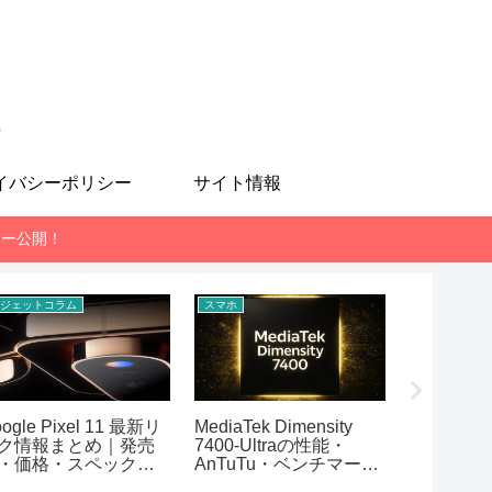
も
イバシーポリシー
サイト情報
レビュー公開！
ジェットコラム
スマホ
スマホ
ogle Pixel 11 最新リ
MediaTek Dimensity
Snapdrag
ク情報まとめ｜発売
7400-Ultraの性能・
AnTuT
・価格・スペック予
AnTuTu・ベンチマーク
測定・性
【2026年7月版】
まとめ！REDMI Note
まとめ