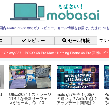
国内Androidスマホのガチレビュー、セール情報をお届け。たまにPC
C
レビュー
セール情報
プラ
10a・Galaxy A57・POCO X8 Pro Max・Nothing Phone 4a Pro 実機
お買い得情報メモ
ガジェットニュース
ガ
B
Office2024！ストレージ
moto g37発売！g66jと
P
タ
1TB！な最新サーフェ
の違いは？AnTuTuは？
P
スがセール。Qoo10メ
アップデート期間は？
る
ガポ
も