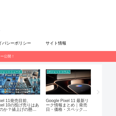
も
イバシーポリシー
サイト情報
レビュー公開！
ジェットニュース
ガジェットコラム
スマホ
ixel 11発売目前、
Google Pixel 11 最新リ
MediaTek 
ixel 10の投げ売りはあ
ーク情報まとめ｜発売
7400-Ul
のか？値上げの懸念
日・価格・スペック予
AnTuT
想【2026年7月版】
まとめ！RE