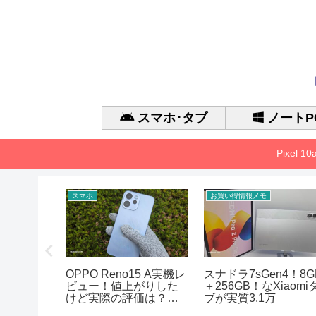
スマホ･タブ
ノートP
Pixel 
スマホ
お買い得情報メモ
 Gen 3 の
OPPO Reno15 A実機レ
スナドラ7sGen4！8G
能、
ビュー！値上がりした
＋256GB！なXiaomi
アまとめ
けど実際の評価は？徹
ブが実質3.1万
底的に検証した