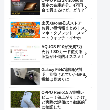
OPPO Pad 2が10000台
限定の在庫処分。4万円
台で買えるけど、どう？
楽天Xiaomi公式ストア
お買い得情報まとめ｜ス
マホ・タブレット・スマ
ートウォッチ・イヤホン
（8/4 20:00〜8/11
AQUOS R10が実質7万
1:59）
円台！SDカード使える
旧型が圧倒的オススメ！
Galaxy Fit4の詳細が判
明、期待されていたGPS
搭載は見送りに
OPPO Reno15 A実機レ
ビュー！値上がりしたけ
ど実際の評価は？徹底的
に検証した