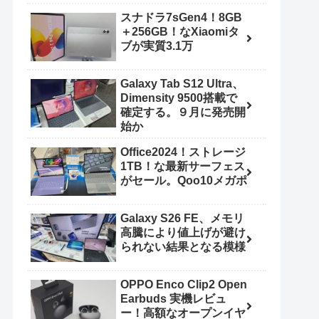
スナドラ7sGen4！8GB
＋256GB！なXiaomiタ
ブが実質3.1万
Galaxy Tab S12 Ultra、
Dimensity 9500搭載で
確定する。９月に発売開
始か
Office2024！ストレージ
1TB！な最新サーフェス
がセール。Qoo10メガポ
Galaxy S26 FE、メモリ
高騰により値上げが避け
られない結果となる模様
OPPO Enco Clip2 Open
Earbuds 実機レビュ
ー！高額なオープンイヤ