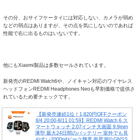
その分、おサイフケータイには対応しない、カメラが弱め
などの弱点はありますが、その点を気にしないのであれば
性能で右に出るものはいないです。
他にもXiaomi製品は多数セールされています。
新発売のREDMI Watch6や、ノイキャン対応のワイヤレス
ヘッドフォンREDMI Headphones Neoも早割価格で提供さ
れているため要チェックです。
【新発売連続1位！1,820円OFFクーポン
8/4 20:00-8/11 01:59】REDMI Watch 6 ス
マートウォッチ 2.07インチ大画面 9.9mm
薄型 最大24日間のバッテリー 室外でも見
やすい2000nitピーク輝度 衛星測位GNSS