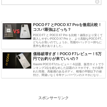
POCO F7 とPOCO X7 Proを徹底比較！
コスパ最強はどっち？
POCO F7 と POCO X7 Pro を比較！値段がより安くて
購入しやすいPOCO X7 Pro と、より高額なPOCO F7。
どちらが良いのでしょうか。性能やバッテリー持ちに
意外な差がありました。
価格破壊すぎ！POCO F7レビュー！5万
円でお釣りが来ていいの？
Xiaomi POCO F7のレビュー！今話題、販売サイトでラ
ンキング1位を総なめした話題のスマホです。その並外
れた性能、高級感のあるボディ、相場の半額以下の値
付け。間違いなく今年ナンバーワンのスマホになりそ
うです。
スポンサーリンク