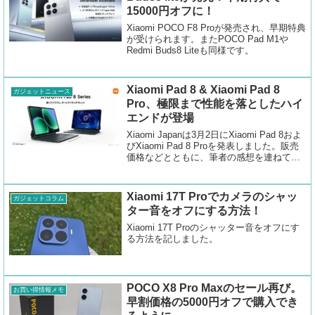
15000円オフに！
Xiaomi POCO F8 Proが発売され、早期特典
が受けられます。またPOCO Pad M1や
Redmi Buds8 Liteも同様です。
Xiaomi Pad 8 & Xiaomi Pad 8
ガジェットニュース
Pro、極限まで性能を落としたハイ
エンドが登場
Xiaomi Japanは3月2日にXiaomi Pad 8およ
びXiaomi Pad 8 Proを発表しました。販売
価格などとともに、筆者の感想を連ねてい
きます。Xiaomi Pad 8はスタイリッシュに
Xiaomi Pad 8は、Xia...
Xiaomi 17T Proでカメラのシャッ
ガジェットコラム
ター音をオフにする方法！
Xiaomi 17T Proのシャッター音をオフにす
る方法を記しました。
POCO X8 Pro Maxのセール再び。
お買い得情報メモ
早割価格の5000円オフで購入でき