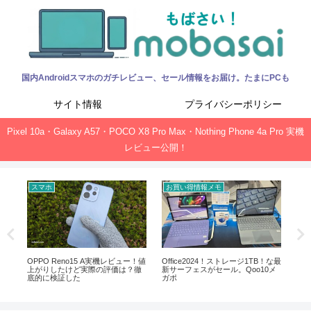
国内Androidスマホのガチレビュー、セール情報をお届け。たまにPCも
サイト情報
プライバシーポリシー
Pixel 10a・Galaxy A57・POCO X8 Pro Max・Nothing Phone 4a Pro 実機
レビュー公開！
スマホ
お買い得情報メモ
ガ
能・ス
OPPO Reno15 A実機レビュー！値
Office2024！ストレージ1TB！な最
mo
上がりしたけど実際の評価は？徹
新サーフェスがセール。Qoo10メ
An
底的に検証した
ガポ