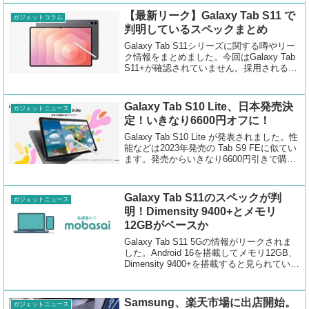
【最新リーク】Galaxy Tab S11 で
ガジェットコラム
判明しているスペックまとめ
Galaxy Tab S11シリーズに関する噂やリー
ク情報をまとめました。今回はGalaxy Tab
S11+が確認されていません。採用されるチ
ップセットはMediaTek Dimensity 9400+で
す。
Galaxy Tab S10 Lite、日本発売決
ガジェットニュース
定！いきなり6600円オフに！
Galaxy Tab S10 Lite が発表されました。性
能などは2023年発売の Tab S9 FEに似てい
ます。発売からいきなり6600円引きで購入
できるキャンペーンが案内されています。
Galaxy Tab S11のスペックが判
ガジェットニュース
明！Dimensity 9400+とメモリ
12GBがベースか
Galaxy Tab S11 5Gの情報がリークされま
した。Android 16を搭載してメモリ12GB、
Dimensity 9400+を搭載すると見られていま
す。登場はかなり近いはずです。
Samsung、楽天市場に出店開始。
ガジェットニュース