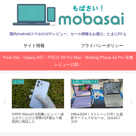
国内Androidスマホのガチレビュー、セール情報をお届け。たまにPCも
サイト情報
プライバシーポリシー
Pixel 10a・Galaxy A57・POCO X8 Pro Max・Nothing Phone 4a Pro 実機
レビュー公開！
スマホ
お買い得情報メモ
ガ
能・ス
OPPO Reno15 A実機レビュー！値
Office2024！ストレージ1TB！な最
mo
上がりしたけど実際の評価は？徹
新サーフェスがセール。Qoo10メ
An
底的に検証した
ガポ