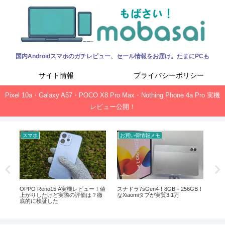
国内Androidスマホのガチレビュー、セール情報をお届け。たまにPCも
サイト情報
プライバシーポリシー
Pixel 10a・Galaxy A57・POCO X8 Pro Max・Nothing Phone 4a Pro 実機
レビュー公開！
スマホ
お買い得情報メモ
お
ック、
OPPO Reno15 A実機レビュー！値
スナドラ7sGen4！8GB＋256GB！
Of
上がりしたけど実際の評価は？徹
なXiaomiタブが実質3.1万
新サ
底的に検証した
ガ