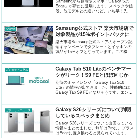
Samsungから超薄型スマホ「Galaxy S25
Edge」が新たに登場します。スペックや値
段、他モデルとの違いなど、いち早く先に
海外からの情報をお届けします。
Samsung公式ストア 楽天市場店で
Android
対象製品が15%ポイントバックに
楽天市場Samsung公式ストアのオープン記
念キャンペーンでタブレットとイヤホンの
製品が15%オフとなっています。この機会
をお見逃しなく。
Galaxy Tab S10 Liteのベンチマー
ガジェットコラム
クがリーク！S9 FEとほぼ同じか
期待のミッドレンジ「Galaxy Tab S10
Lite」の情報が出てきました。性能的には
Galaxy Tab S9 FEとなりそうです。エント
リーモデルとしては悪くない性能になると
思います。
Galaxy S26シリーズについて判明
ガジェットニュース
しているスペックまとめ
Galaxy S26シリーズについて出回っている
情報をまとめました。無印はProに、プラス
はEdgeに置き換わると見られています。チ
ップセットは最大4.74GHzの高周波数とな