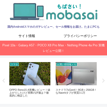
国内Androidスマホのガチレビュー、セール情報をお届け。たまにPCも
サイト情報
プライバシーポリシー
Pixel 10a・Galaxy A57・POCO X8 Pro Max・Nothing Phone 4a Pro 実機
レビュー公開！
スマホ
お買い得情報メモ
お
ック、
OPPO Reno15 A実機レビュー！値
スナドラ7sGen4！8GB＋256GB！
Of
上がりしたけど実際の評価は？徹
なXiaomiタブが実質3.1万
新サ
底的に検証した
ガ