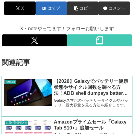
X
はてブ
コピー
コメント
X・noteやってます！フォローお願いします
関連記事
【2026】Galaxyでバッテリー健康
Android
状態やサイクル回数を調べる方
法！ADB shell dumpsys battery
コマンド！
Galaxyスマホのバッテリーサイクルやバッ
テリー最大容量を見る方法を紹介します。
Amazonプライムセール「Galaxy
お買い得情報メモ
Tab S10+」追加セール