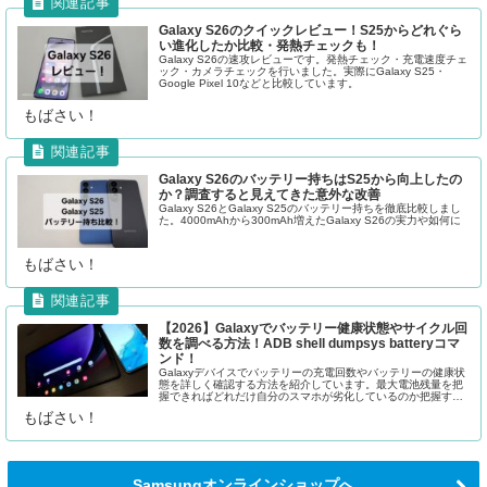
Galaxy S26のクイックレビュー！S25からどれぐら
い進化したか比較・発熱チェックも！
Galaxy S26の速攻レビューです。発熱チェック・充電速度チェ
ック・カメラチェックを行いました。実際にGalaxy S25・
Google Pixel 10などと比較しています。
もばさい！
Galaxy S26のバッテリー持ちはS25から向上したの
か？調査すると見えてきた意外な改善
Galaxy S26とGalaxy S25のバッテリー持ちを徹底比較しまし
た。4000mAhから300mAh増えたGalaxy S26の実力や如何に
もばさい！
【2026】Galaxyでバッテリー健康状態やサイクル回
数を調べる方法！ADB shell dumpsys batteryコマ
ンド！
Galaxyデバイスでバッテリーの充電回数やバッテリーの健康状
態を詳しく確認する方法を紹介しています。最大電池残量を把
握できればどれだけ自分のスマホが劣化しているのか把握する
ことができます。
もばさい！
Samsungオンラインショップへ