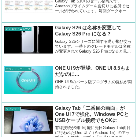
Galaxy Tab S10+のセール情報です。
Amazonプライムデーを皮切りに各所でセ
ールが行われています。毎回ダークホース
的存在のエディオンが維持を見せていま
す。
Galaxy S26 は名称を変更して
ガジェットニュース
Galaxy S26 Pro になる？
Galaxy S26シリーズに関する噂が飛び交っ
ています。一番下のグレードモデルは名称
が変更されてGalaxy S26 Proになると見ら
れています。またEdgeは正式にSシリーズ
のローンチラインナップに入るようです。
ONE UI 9が登場。ONE UI 8.5もま
ガジェットニュース
だなのに…
ONE UI 9のベータ版プログラムの提供が開
始されました。
Galaxy Tab「二番目の画面」が
タブレット
One UI 7で強化。Windows PCと
USBケーブル接続でもOKに
有線接続が利用可能に先日Galaxy Tab向け
に行われたOne UI 7（Android 15）のアッ