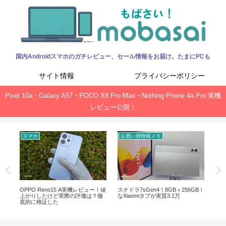
国内Androidスマホのガチレビュー、セール情報をお届け。たまにPCも
サイト情報
プライバシーポリシー
Pixel 10a・Galaxy A57・POCO X8 Pro Max・Nothing Phone 4a Pro 実機
レビュー公開！
スマホ
お買い得情報メモ
お
ック、
OPPO Reno15 A実機レビュー！値
スナドラ7sGen4！8GB＋256GB！
Of
上がりしたけど実際の評価は？徹
なXiaomiタブが実質3.1万
新サ
底的に検証した
ガ