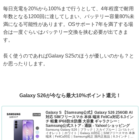
毎日充電を20%から100%まで行うとして、4年程度で耐用
年数となる1200回に達してしまい、バッテリー容量80%未
満になる可能性があります。OSサポート7年を満了する場
合は一度ぐらいはバッテリー交換を挟む必要が出てきま
す。
長く使うのであればGalaxy S25のほうが優しいのかも？と
か思ったりします。
Galaxy S26が今なら最大10%ポイント還元！
Galaxy S 【Samsung公式】Galaxy S26 256GB AI
対応 SIMフリースマホ 本体 端末 FeliCa対応 6.3イン
チ 軽量 IP68防水防塵 大容量 ギャラクシー :
Samsung公式ストア - 通販 - Yahoo!ショッピング
Samsung Galaxy S26｜ブラック｜スカイブルー｜コバルトバ
イオレット｜ホワイト｜Galaxy AI対応｜SIMフリースマホ 本体
端末｜FeliCa対応｜Samsung純正 国内正規品｜6.3インチ｜軽
量約167g｜IP68防...