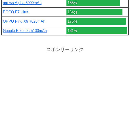
arrows Alpha 5000mAh
155分
POCO F7 Ultra
164分
OPPO Find X9 7025mAh
176分
Google Pixel 9a 5100mAh
181分
スポンサーリンク