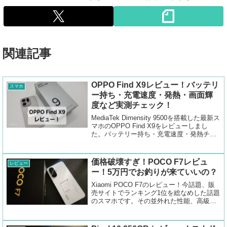
関連記事
OPPO Find X9レビュー！バッテリ
スマホ
ー持ち・充電速度・発熱・画面輝
度など実測チェック！
MediaTek Dimensity 9500を搭載した最新ス
マホのOPPO Find X9をレビューしまし
た。バッテリー持ち・充電速度・発熱チェ
ック・ディスプレイ輝度測定・カメラチェ
ックを行っています。
価格破壊すぎ！POCO F7レビュ
レビュー
ー！5万円でお釣りが来ていいの？
Xiaomi POCO F7のレビュー！今話題、販
売サイトでランキング1位を総なめした話題
のスマホです。その並外れた性能、高級感
のあるボディ、相場の半額以下の値付け。
間違いなく今年ナンバーワンのスマホにな
りそうです。