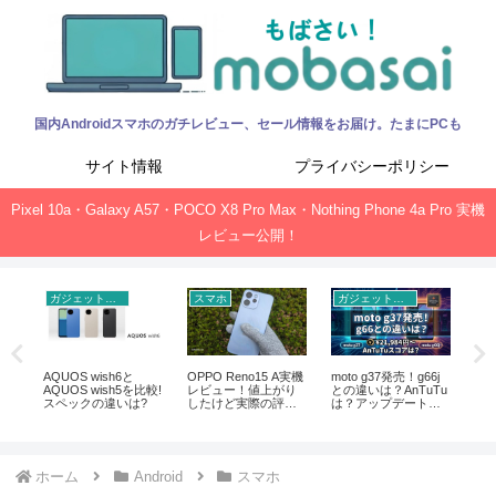
国内Androidスマホのガチレビュー、セール情報をお届け。たまにPCも
サイト情報
プライバシーポリシー
Pixel 10a・Galaxy A57・POCO X8 Pro Max・Nothing Phone 4a Pro 実機
レビュー公開！
ガジェットニュース
スマホ
ガジェットニュース
ty
AQUOS wish6と
OPPO Reno15 A実機
moto g37発売！g66j
Pi
ッ
AQUOS wish5を比較!
レビュー！値上がり
との違いは？AnTuTu
Pi
アま
スペックの違いは?
したけど実際の評価
は？アップデート期
あ
は？徹底的に検証し
間は？
懸
た
ホーム
Android
スマホ