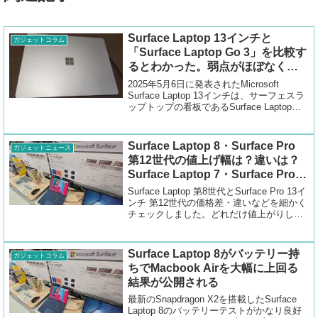
Surface Laptop 13インチと
ガジェットコラム
「Surface Laptop Go 3」を比較す
るとわかった。弱点がほぼなくな
った廉価版
2025年5月6日に発表されたMicrosoft
Surface Laptop 13インチは、サーフェスラ
ップトップの看板であるSurface Laptop
13.8インチの廉価版で、新たな廉価モデル
ラインナップです。2023年10月に発売...
Surface Laptop 8・Surface Pro
ガジェットニュース
第12世代の値上げ幅は？違いは？
Surface Laptop 7・Surface Pro
11と比較
Surface Laptop 第8世代とSurface Pro 13イ
ンチ 第12世代の価格差・違いなどを細かく
チェックしました。どれだけ値上がりした
か、を徹底的にチェックすると恐ろしくな
ります。
Surface Laptop 8がバッテリー持
ガジェットコラム
ちでMacbook Airを大幅に上回る
結果が公開される
最新のSnapdragon X2を搭載したSurface
Laptop 8のバッテリーテストがかなり良好