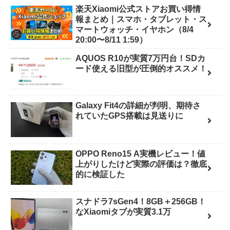
楽天Xiaomi公式ストアお買い得情
報まとめ｜スマホ・タブレット・ス
マートウォッチ・イヤホン（8/4
20:00〜8/11 1:59）
AQUOS R10が実質7万円台！SDカ
ード使える旧型が圧倒的オススメ！
Galaxy Fit4の詳細が判明、期待さ
れていたGPS搭載は見送りに
OPPO Reno15 A実機レビュー！値
上がりしたけど実際の評価は？徹底
的に検証した
スナドラ7sGen4！8GB＋256GB！
なXiaomiタブが実質3.1万