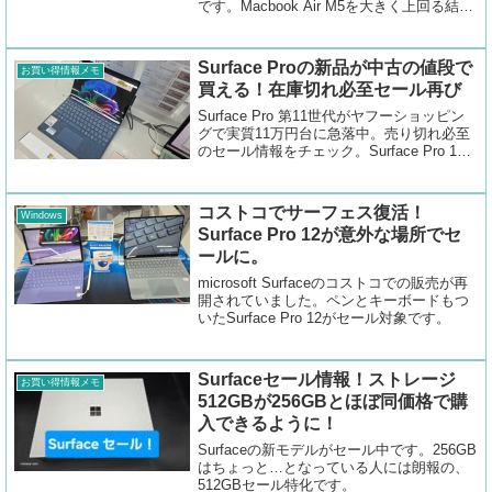
です。Macbook Air M5を大きく上回る結果
を示しています。
Surface Proの新品が中古の値段で
お買い得情報メモ
買える！在庫切れ必至セール再び
Surface Pro 第11世代がヤフーショッピン
グで実質11万円台に急落中。売り切れ必至
のセール情報をチェック。Surface Pro 12
もオトクなセット販売がセール中です。
コストコでサーフェス復活！
Windows
Surface Pro 12が意外な場所でセ
ールに。
microsoft Surfaceのコストコでの販売が再
開されていました。ペンとキーボードもつ
いたSurface Pro 12がセール対象です。
Surfaceセール情報！ストレージ
お買い得情報メモ
512GBが256GBとほぼ同価格で購
入できるように！
Surfaceの新モデルがセール中です。256GB
はちょっと…となっている人には朗報の、
512GBセール特化です。