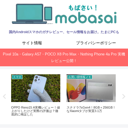
国内Androidスマホのガチレビュー、セール情報をお届け。たまにPCも
サイト情報
プライバシーポリシー
Pixel 10a・Galaxy A57・POCO X8 Pro Max・Nothing Phone 4a Pro 実機
レビュー公開！
スマホ
お買い得情報メモ
お
ック、
OPPO Reno15 A実機レビュー！値
スナドラ7sGen4！8GB＋256GB！
Of
上がりしたけど実際の評価は？徹
なXiaomiタブが実質3.1万
新サ
底的に検証した
ガ