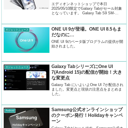
エディオンネットショップで本日
2025/05/10限定でGalaxy Tabがセール対象
となっています。 Galaxy Tab S9 SM-
X710NZAAXJP 101,252円 Galaxy Tab S10
FE SM-X520NZSA...
ONE UI 9が登場。ONE UI 8.5もま
ガジェットニュース
だなのに…
ONE UI 9のベータ版プログラムの提供が開
始されました。
Galaxy TabシリーズにOne UI
ガジェットニュース
7(Android 15)の配信が開始！大き
な変更点
Galaxy Tab にいよいよOne UI 7が配信され
ました。変更点と現状の注意点をまとめま
した。
Samsung公式オンラインショップ
Android
のクーポン発行！Holidayキャンペ
ーン