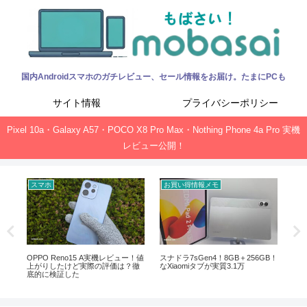
国内Androidスマホのガチレビュー、セール情報をお届け。たまにPCも
サイト情報
プライバシーポリシー
Pixel 10a・Galaxy A57・POCO X8 Pro Max・Nothing Phone 4a Pro 実機
レビュー公開！
スマホ
お買い得情報メモ
お
ック、
OPPO Reno15 A実機レビュー！値
スナドラ7sGen4！8GB＋256GB！
Of
上がりしたけど実際の評価は？徹
なXiaomiタブが実質3.1万
新サ
底的に検証した
ガ