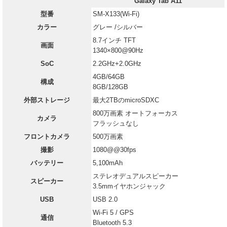
Galaxy Tab A11
型番
SM-X133(Wi-Fi)
カラー
グレー /シルバー
8.7インチ TFT
画面
1340×800@90Hz
SoC
2.2GHz+2.0GHz
4GB/64GB
構成
8GB/128GB
外部ストレージ
最大2TBのmicroSDXC
800万画素 オートフォーカス
カメラ
フラッシュなし
フロントカメラ
500万画素
撮影
1080@@30fps
バッテリー
5,100mAh
ステレオデュアルスピーカー
スピーカー
3.5mmイヤホンジャック
USB
USB 2.0
Wi-Fi 5 / GPS
通信
Bluetooth 5.3