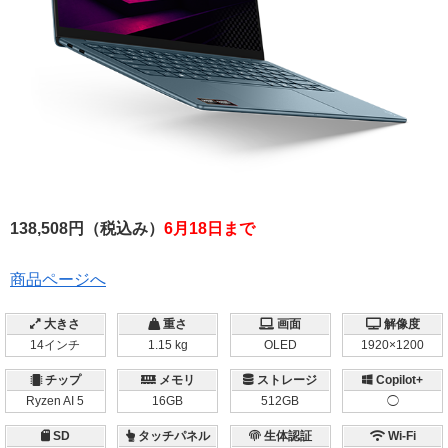
138,508円（税込み）
6月18日まで
商品ページへ
大きさ
重さ
画面
解像度
14インチ
1.15 kg
OLED
1920×1200
チップ
メモリ
ストレージ
Copilot+
Ryzen AI 5
16GB
512GB
◯
SD
タッチパネル
生体認証
Wi-Fi