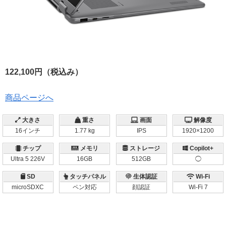
122,100円（税込み）
商品ページへ
大きさ
重さ
画面
解像度
16インチ
1.77 kg
IPS
1920×1200
チップ
メモリ
ストレージ
Copilot+
Ultra 5 226V
16GB
512GB
◯
SD
タッチパネル
生体認証
Wi-Fi
microSDXC
ペン対応
顔認証
Wi-Fi 7