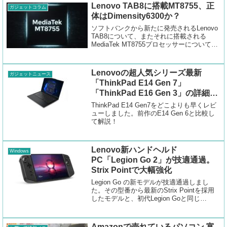
Lenovo TAB8に搭載MT8755、正
ガジェットコラム
体はDimensity6300か？
ソフトバンクから新たに発売されるLenovo
TAB8について、またそれに搭載される
MediaTek MT8755プロセッサーについて調
べてみました。
Lenovoの超人気シリーズ最新
ガジェットニュース
「ThinkPad E14 Gen 7」
「ThinkPad E16 Gen 3」の詳細が
明らかに！
ThinkPad E14 Gen7をどこよりも早くレビ
ューしました。前作のE14 Gen 6と比較し
て解説！
Lenovo新ハンドヘルド
Windows
PC「Legion Go 2」が技適通過。
Strix Pointで大幅強化
Legion Go の新モデルが技適通過しまし
た。その型番から最新のStrix Pointを採用
したモデルと、初代Legion Goと同じ
Radeon 780M GPUが採用された廉価モデル
の存在が判明しました。
Amazonで売れているパソコン 富