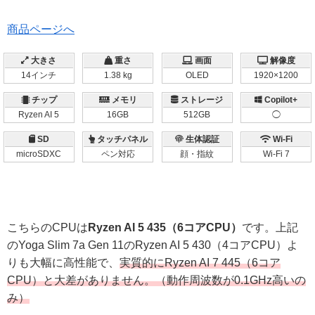
商品ページへ
大きさ
重さ
画面
解像度
14インチ
1.38 kg
OLED
1920×1200
チップ
メモリ
ストレージ
Copilot+
Ryzen AI 5
16GB
512GB
◯
SD
タッチパネル
生体認証
Wi-Fi
microSDXC
ペン対応
顔・指紋
Wi-Fi 7
こちらのCPUは
Ryzen AI 5 435（6コアCPU）
です。上記
のYoga Slim 7a Gen 11のRyzen AI 5 430（4コアCPU）よ
りも大幅に高性能で、
実質的にRyzen AI 7 445（6コア
CPU）と大差がありません。（動作周波数が0.1GHz高いの
み）