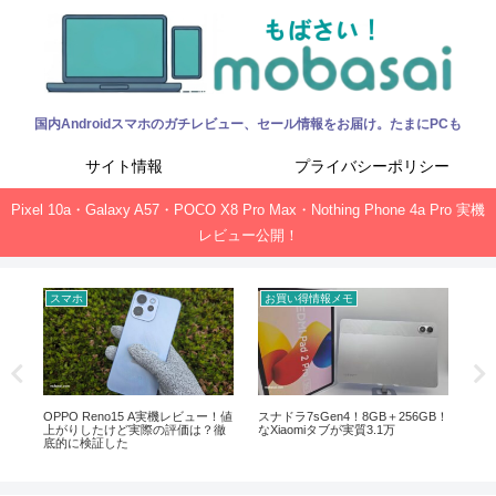
国内Androidスマホのガチレビュー、セール情報をお届け。たまにPCも
サイト情報
プライバシーポリシー
Pixel 10a・Galaxy A57・POCO X8 Pro Max・Nothing Phone 4a Pro 実機
レビュー公開！
スマホ
お買い得情報メモ
お
ック、
OPPO Reno15 A実機レビュー！値
スナドラ7sGen4！8GB＋256GB！
Of
上がりしたけど実際の評価は？徹
なXiaomiタブが実質3.1万
新サ
底的に検証した
ガ