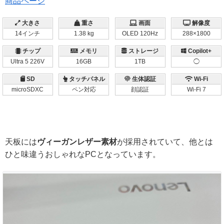
商品ページ
大きさ
重さ
画面
解像度
14インチ
1.38 kg
OLED 120Hz
288×1800
チップ
メモリ
ストレージ
Copilot+
Ultra 5 226V
16GB
1TB
◯
SD
タッチパネル
生体認証
Wi-Fi
microSDXC
ペン対応
顔認証
Wi-Fi 7
天板には
ヴィーガンレザー素材
が採用されていて、他とは
ひと味違うおしゃれなPCとなっています。