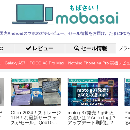
国内Androidスマホのガチレビュー、セール情報をお届け。たまにPC
C
レビュー
セール情報
プラ
10a・Galaxy A57・POCO X8 Pro Max・Nothing Phone 4a Pro 実機
お買い得情報メモ
ガジェットニュース
ガ
B
Office2024！ストレージ
moto g37発売！g66jと
P
タ
1TB！な最新サーフェ
の違いは？AnTuTuは？
P
スがセール。Qoo10メ
アップデート期間は？
る
ガポ
も