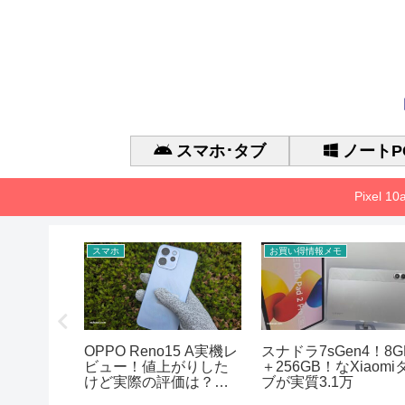
スマホ･タブ
ノートP
Pixel 
スマホ
お買い得情報メモ
 Gen 3 の
OPPO Reno15 A実機レ
スナドラ7sGen4！8G
能、
ビュー！値上がりした
＋256GB！なXiaomi
アまとめ
けど実際の評価は？徹
ブが実質3.1万
底的に検証した