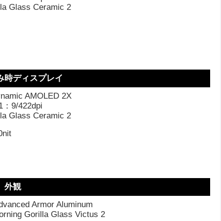
lla Glass Ceramic 2
み時ディスプレイ
namic AMOLED 2X
1：9/422dpi
lla Glass Ceramic 2
nit
外観
nced Armor Aluminum
g Gorilla Glass Victus 2