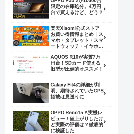
OPPO Pad 2が10000台
限定の在庫処分。4万円
台で買えるけど、どう？
楽天Xiaomi公式ストア
お買い得情報まとめ｜ス
マホ・タブレット・スマ
ートウォッチ・イヤホン
（8/4 20:00〜8/11
AQUOS R10が実質7万
1:59）
円台！SDカード使える
旧型が圧倒的オススメ！
Galaxy Fit4の詳細が判
明、期待されていたGPS
搭載は見送りに
OPPO Reno15 A実機レ
ビュー！値上がりしたけ
ど実際の評価は？徹底的
に検証した