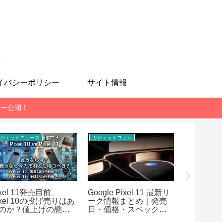
も
イバシーポリシー
サイト情報
レビュー公開！
ジェットニュース
ガジェットコラム
スマホ
ixel 11発売目前、
Google Pixel 11 最新リ
MediaTek 
ixel 10の投げ売りはあ
ーク情報まとめ｜発売
7400-Ul
のか？値上げの懸念
日・価格・スペック予
AnTuT
想【2026年7月版】
まとめ！RE