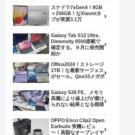
スナドラ7sGen4！8GB
＋256GB！なXiaomiタ
ブが実質3.1万
Galaxy Tab S12 Ultra、
Dimensity 9500搭載で
確定する。９月に発売開
始か
Office2024！ストレージ
1TB！な最新サーフェス
がセール。Qoo10メガポ
Galaxy S26 FE、メモリ
高騰により値上げが避け
られない結果となる模様
OPPO Enco Clip2 Open
Earbuds 実機レビュ
ー！高額なオープンイヤ