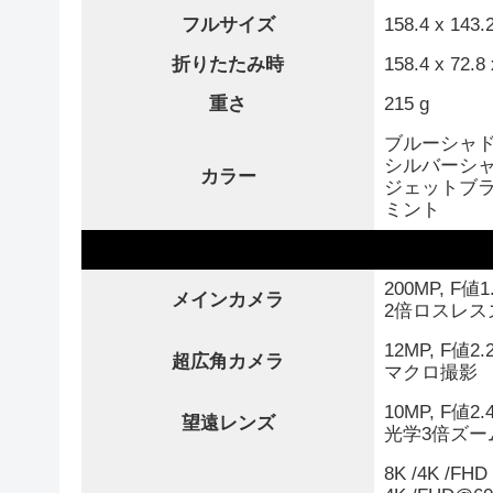
フルサイズ
158.4 x 143.
折りたたみ時
158.4 x 72.8
重さ
215 g
ブルーシャ
シルバーシ
カラー
ジェットブ
ミント
200MP, F値
メインカメラ
2倍ロスレス
12MP, F値2
超広角カメラ
マクロ撮影
10MP, F値2
望遠レンズ
光学3倍ズー
8K /4K /FHD